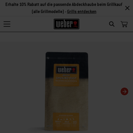
Erhalte 10% Rabatt auf die passende Abdeckhaube beim Grillkauf
(alle Grillmodelle) -
Grills entdecken
Search
Changing this current slide of this carousel will change the current slide of t