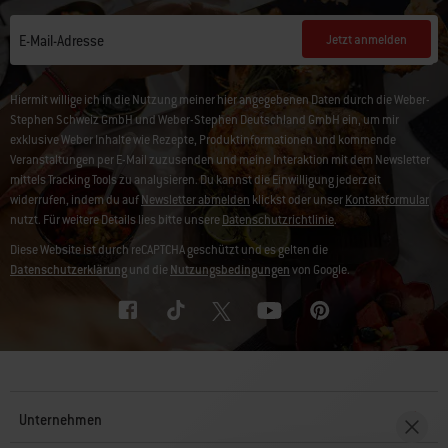
Jetzt anmelden
E-Mail-Adresse
Hiermit willige ich in die Nutzung meiner hier angegebenen Daten durch die Weber-
Stephen Schweiz GmbH und Weber-Stephen Deutschland GmbH ein, um mir
exklusive Weber Inhalte wie Rezepte, Produktinformationen und kommende
Veranstaltungen per E-Mail zuzusenden und meine Interaktion mit dem Newsletter
mittels Tracking Tools zu analysieren. Du kannst die Einwilligung jederzeit
widerrufen, indem du auf
Newsletter abmelden
klickst oder unser
Kontaktformular
nutzt. Für weitere Details lies bitte unsere
Datenschutzrichtlinie
.
Diese Website ist durch reCAPTCHA geschützt und es gelten die
Datenschutzerklärung
und die
Nutzungsbedingungen
von Google.
Unternehmen