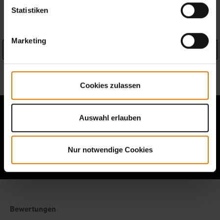
PRODUKTDETAILS
Statistiken
Marketing
Details anzeigen
Informationen zum Hersteller
Cookies zulassen
Auswahl erlauben
Berichte von anderen Grillern lesen
Nur notwendige Cookies