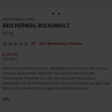
ARTIKELNUMMER:
#
17614
RÄUCHERMEHL BUCHENHOLZ
0,5 kg
(0)
Eine Bewertung schreiben
Kein
Bewertungswert
Link
8,90 CHF
zur
inkl. MwSt.
gleichen
Seite.
Hast du Lust auf Räucherlachs, selbstgeräucherten Bacon oder ein paar
Scheiben geräuchertes Kalbsfilet? Tauche ein in die Kunst des
Kalträucherns. Verwende dazu das feine Räuchermehl Buche in
Kombination mit der Kalträuchereinheit. Bis zu 10 Stunden lang glüht das
Mehl leicht und verleiht dem Grillgut ein feines Raucharoma.
• Hergestellt in der Europäischen Union aus nachhaltig gewonnenem,
Mehr
FSC®-zertifiziertem Holz (FSC® 100%)