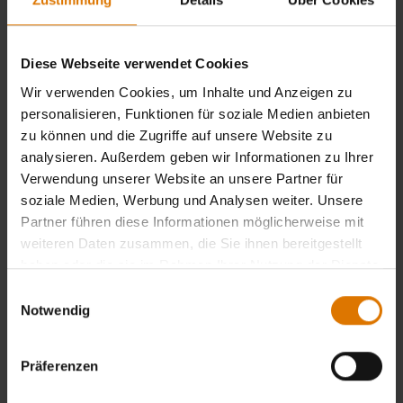
Kostenlose Retouren
(
Mehr Informationen
)
Diese Webseite verwendet Cookies
Händler finden
Wir verwenden Cookies, um Inhalte und Anzeigen zu
personalisieren, Funktionen für soziale Medien anbieten
zu können und die Zugriffe auf unsere Website zu
analysieren. Außerdem geben wir Informationen zu Ihrer
Verwendung unserer Website an unsere Partner für
soziale Medien, Werbung und Analysen weiter. Unsere
Partner führen diese Informationen möglicherweise mit
weiteren Daten zusammen, die Sie ihnen bereitgestellt
haben oder die sie im Rahmen Ihrer Nutzung der Dienste
gesammelt haben.
Einwilligungsauswahl
Achten Sie auf FSC®- zertifizierte Weber
Notwendig
Produkte!
Weitere Informationen
Präferenzen