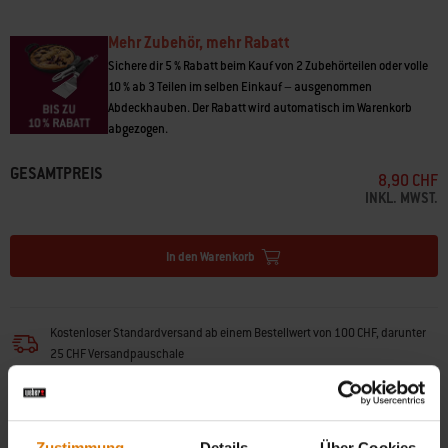
Mehr Zubehör, mehr Rabatt
Sichere dir 5 % Rabatt beim Kauf von 2 Zubehörteilen oder volle
10 % ab 3 Teilen im selben Einkauf – ausgenommen
Abdeckhauben. Der Rabatt wird automatisch im Warenkorb
abgezogen.
GESAMTPREIS
8,90 CHF
INKL. MWST.
In den Warenkorb
Kostenloser Standardversand ab einem Bestellwert von 100 CHF, darunter
25 CHF Versandpauschale
Pakete 3-4 Werktage, Grills über 31,5kg ca. 1-2 Wochen per Spedition
(
Weitere Informationen
)
Zustimmung
Details
Über Cookies