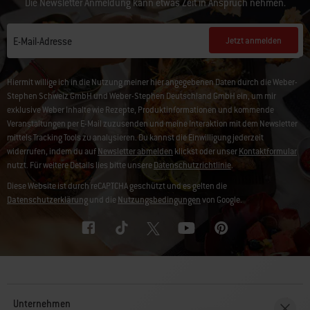
Die Newsletter Anmeldung kann etwas Zeit in Anspruch nehmen.
Jetzt anmelden
E-Mail-Adresse
Hiermit willige ich in die Nutzung meiner hier angegebenen Daten durch die Weber-
Stephen Schweiz GmbH und Weber-Stephen Deutschland GmbH ein, um mir
exklusive Weber Inhalte wie Rezepte, Produktinformationen und kommende
Veranstaltungen per E-Mail zuzusenden und meine Interaktion mit dem Newsletter
mittels Tracking Tools zu analysieren. Du kannst die Einwilligung jederzeit
widerrufen, indem du auf
Newsletter abmelden
klickst oder unser
Kontaktformular
nutzt. Für weitere Details lies bitte unsere
Datenschutzrichtlinie
.
Diese Website ist durch reCAPTCHA geschützt und es gelten die
Datenschutzerklärung
und die
Nutzungsbedingungen
von Google.
Unternehmen