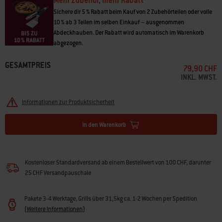
Mehr Zubehör, mehr Rabatt
• Langlebiges Material aus Edelstahl
Sichere dir 5 % Rabatt beim Kauf von 2 Zubehörteilen oder volle
10 % ab 3 Teilen im selben Einkauf – ausgenommen
Abdeckhauben. Der Rabatt wird automatisch im Warenkorb
abgezogen.
GESAMTPREIS
79,90 CHF
INKL. MWST.
Informationen zur Produktsicherheit
In den Warenkorb
Kostenloser Standardversand ab einem Bestellwert von 100 CHF, darunter
25 CHF Versandpauschale
Pakete 3-4 Werktage, Grills über 31,5kg ca. 1-2 Wochen per Spedition
(
Weitere Informationen
)