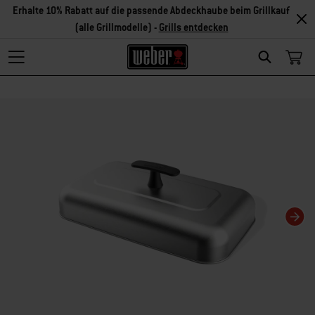
Erhalte 10% Rabatt auf die passende Abdeckhaube beim Grillkauf
(alle Grillmodelle) -
Grills entdecken
Search
Changing this current slide of this carousel will change the current slide of t