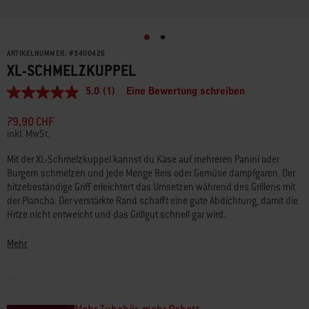
ARTIKELNUMMER:
#
3400426
XL-SCHMELZKUPPEL
5.0
(1)
Eine Bewertung schreiben
5.0
von
5
79,90 CHF
Sternen,
inkl. MwSt.
durchschnittlicher
Bewertungswert.
Mit der XL-Schmelzkuppel kannst du Käse auf mehreren Panini oder
Read
Burgern schmelzen und jede Menge Reis oder Gemüse dampfgaren. Der
a
Review.
hitzebeständige Griff erleichtert das Umsetzen während des Grillens mit
Link
der Plancha. Der verstärkte Rand schafft eine gute Abdichtung, damit die
zur
Hitze nicht entweicht und das Grillgut schnell gar wird.
gleichen
Seite.
• Einfaches Schmelzen von Käse auf bis zu 6 Burgern oder 3 Panini
Mehr
• Hitzebeständiger Griff erleichtert das Bewegen
• Verstärkter Rand speichert die Hitze für effizientes Garen und
Schmelzen
• Einfach zu reinigen in der Spülmaschine