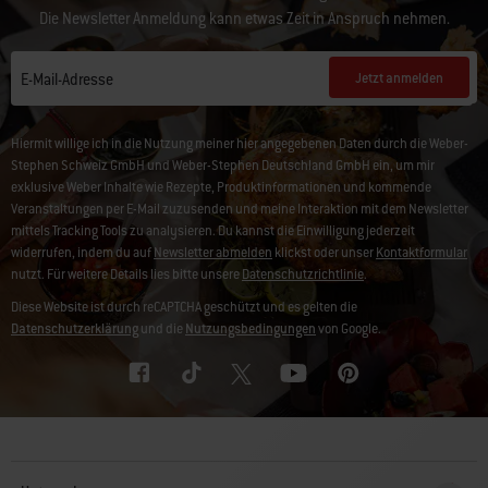
Die Newsletter Anmeldung kann etwas Zeit in Anspruch nehmen.
Jetzt anmelden
E-Mail-Adresse
Hiermit willige ich in die Nutzung meiner hier angegebenen Daten durch die Weber-
Stephen Schweiz GmbH und Weber-Stephen Deutschland GmbH ein, um mir
exklusive Weber Inhalte wie Rezepte, Produktinformationen und kommende
Veranstaltungen per E-Mail zuzusenden und meine Interaktion mit dem Newsletter
mittels Tracking Tools zu analysieren. Du kannst die Einwilligung jederzeit
widerrufen, indem du auf
Newsletter abmelden
klickst oder unser
Kontaktformular
nutzt. Für weitere Details lies bitte unsere
Datenschutzrichtlinie
.
Diese Website ist durch reCAPTCHA geschützt und es gelten die
Datenschutzerklärung
und die
Nutzungsbedingungen
von Google.