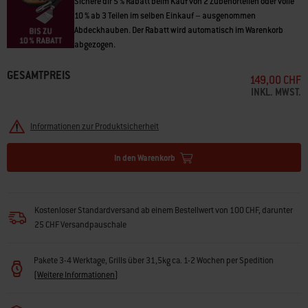
Sichere dir 5 % Rabatt beim Kauf von 2 Zubehörteilen oder volle
10 % ab 3 Teilen im selben Einkauf – ausgenommen
Abdeckhauben. Der Rabatt wird automatisch im Warenkorb
abgezogen.
GESAMTPREIS
149,00 CHF
INKL. MWST.
Informationen zur Produktsicherheit
In den Warenkorb
Kostenloser Standardversand ab einem Bestellwert von 100 CHF, darunter
25 CHF Versandpauschale
Pakete 3-4 Werktage, Grills über 31,5kg ca. 1-2 Wochen per Spedition
(
Weitere Informationen
)