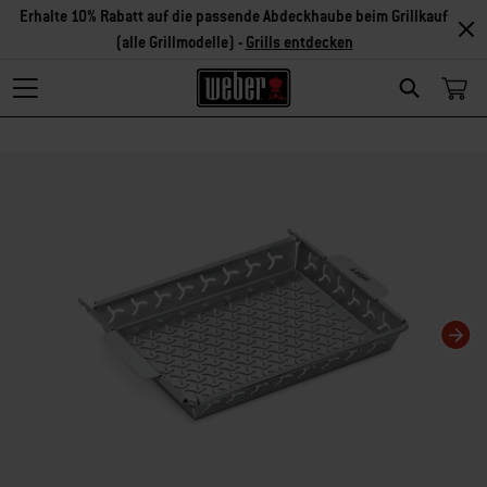
Erhalte 10% Rabatt auf die passende Abdeckhaube beim Grillkauf
(alle Grillmodelle) -
Grills entdecken
Search
Changing this current slide of this carousel will change the current slide of t