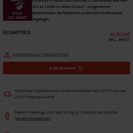
Sichere dir 5 % Rabatt beim Kauf von 2 Zubehörteilen oder volle
10 % ab 3 Teilen im selben Einkauf – ausgenommen
Abdeckhauben. Der Rabatt wird automatisch im Warenkorb
abgezogen.
GESAMTPREIS
46,90 CHF
INKL. MWST.
Informationen zur Produktsicherheit
In den Warenkorb
Kostenloser Standardversand ab einem Bestellwert von 100 CHF, darunter
25 CHF Versandpauschale
Pakete 3-4 Werktage, Grills über 31,5kg ca. 1-2 Wochen per Spedition
(
Weitere Informationen
)