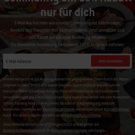
nur für dich
E-Mail-Nachrichten aus unserer Community mit Grillmeistern,
Foodies und Freunden des Outdoor-Grillens. Jetzt anmelden und
10% Rabatt auf die erste Bestellung erhalten.
Die Newsletter Anmeldung kann etwas Zeit in Anspruch nehmen.
Jetzt anmelden
E-Mail-Adresse
Hiermit willige ich in die Nutzung meiner hier angegebenen Daten durch die Weber-
Stephen Schweiz GmbH und Weber-Stephen Deutschland GmbH ein, um mir
exklusive Weber Inhalte wie Rezepte, Produktinformationen und kommende
Veranstaltungen per E-Mail zuzusenden und meine Interaktion mit dem Newsletter
mittels Tracking Tools zu analysieren. Du kannst die Einwilligung jederzeit
widerrufen, indem du auf
Newsletter abmelden
klickst oder unser
Kontaktformular
nutzt. Für weitere Details lies bitte unsere
Datenschutzrichtlinie
.
Diese Website ist durch reCAPTCHA geschützt und es gelten die
Datenschutzerklärung
und die
Nutzungsbedingungen
von Google.