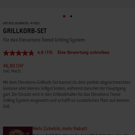
ARTIKELNUMMER:
#
7616
GRILLKORB-SET
Für das Elevations Tiered Grilling System
4.8
(15)
Eine Bewertung schreiben
4.8
von
5
46,90 CHF
Sternen,
inkl. MwSt.
durchschnittlicher
Bewertungswert.
Mit dem Elevations-Grillkorb-Set kannst du dein perfekt abgeschmecktes
Read
Gemüse oder kleines Grillgut braten, während darunter der Hauptgang
15
Reviews.
gart. Der Einsatz wird in den Grillkorbhalter für das Elevations Tiered
Link
Grilling System eingesetzt und schafft so zusätzlichen Platz auf deinem
zur
Grill.
gleichen
Seite.
Mehr Zubehör, mehr Rabatt