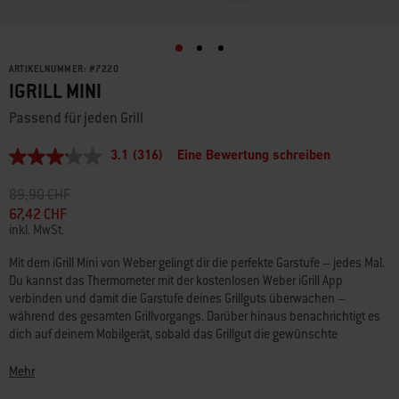
ARTIKELNUMMER:
#
7220
IGRILL MINI
Passend für jeden Grill
3.1
(316)
Eine Bewertung schreiben
3.1
von
5
Preis reduziert ab
bis
89,90 CHF
Sternen,
67,42 CHF
durchschnittlicher
inkl. MwSt.
Bewertungswert.
Read
316
Mit dem iGrill Mini von Weber gelingt dir die perfekte Garstufe – jedes Mal.
Reviews.
Du kannst das Thermometer mit der kostenlosen Weber iGrill App
Link
verbinden und damit die Garstufe deines Grillguts überwachen –
zur
während des gesamten Grillvorgangs. Darüber hinaus benachrichtigt es
gleichen
Seite.
dich auf deinem Mobilgerät, sobald das Grillgut die gewünschte
Kerntemperatur erreicht hat und serviert werden kann.
Mehr
Apple: iOS 11.1 oder neuer erforderlich