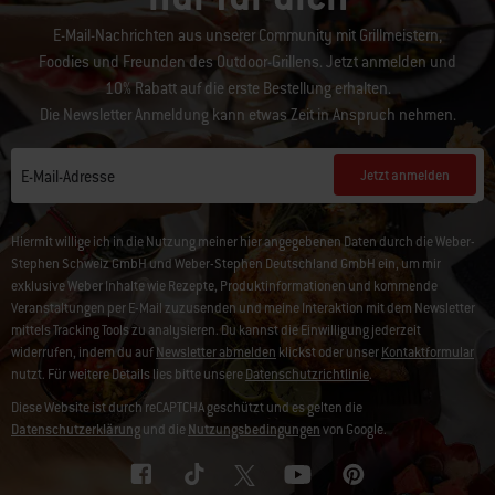
E-Mail-Nachrichten aus unserer Community mit Grillmeistern,
Foodies und Freunden des Outdoor-Grillens. Jetzt anmelden und
10% Rabatt auf die erste Bestellung erhalten.
Die Newsletter Anmeldung kann etwas Zeit in Anspruch nehmen.
Jetzt anmelden
E-Mail-Adresse
Hiermit willige ich in die Nutzung meiner hier angegebenen Daten durch die Weber-
Stephen Schweiz GmbH und Weber-Stephen Deutschland GmbH ein, um mir
exklusive Weber Inhalte wie Rezepte, Produktinformationen und kommende
Veranstaltungen per E-Mail zuzusenden und meine Interaktion mit dem Newsletter
mittels Tracking Tools zu analysieren. Du kannst die Einwilligung jederzeit
widerrufen, indem du auf
Newsletter abmelden
klickst oder unser
Kontaktformular
nutzt. Für weitere Details lies bitte unsere
Datenschutzrichtlinie
.
Diese Website ist durch reCAPTCHA geschützt und es gelten die
Datenschutzerklärung
und die
Nutzungsbedingungen
von Google.