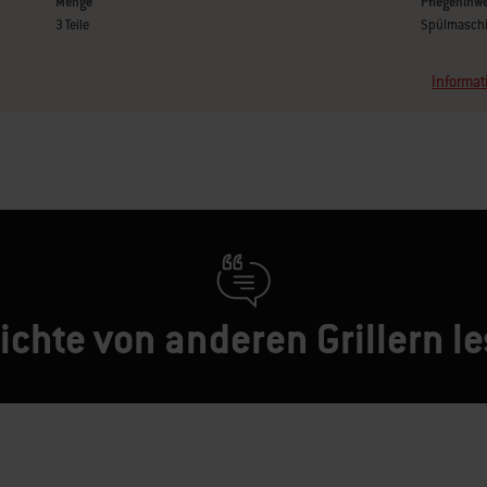
Menge
Pflegehinw
3 Teile
Spülmaschi
Informat
ichte von anderen Grillern l