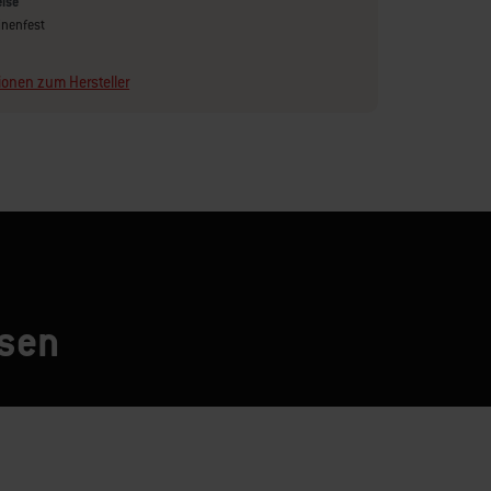
eise
nenfest
ionen zum Hersteller
esen