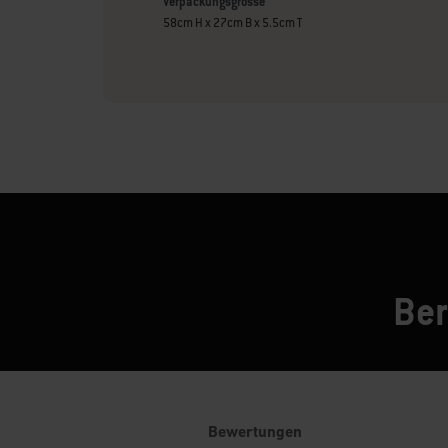
Verpackungsgrösse
58cm H x 27cm B x 5.5cm T
Ber