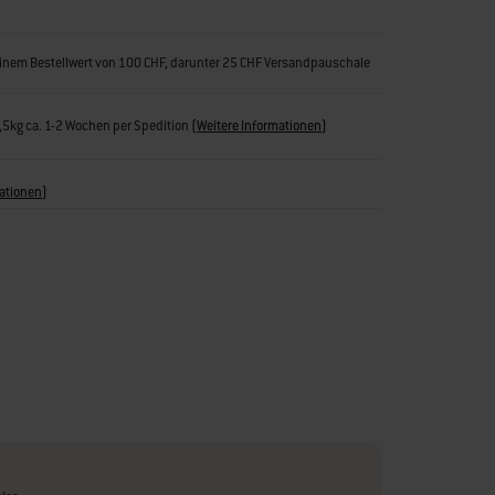
inem Bestellwert von 100 CHF, darunter 25 CHF Versandpauschale
1,5kg ca. 1-2 Wochen per Spedition
(
Weitere Informationen
)
ationen
)