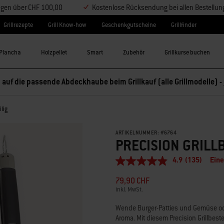
ungen über CHF 100,00
Kostenlose Rücksendung bei allen Bestellu
Grillrezepte
Grill Know-how
Geschenkgutscheine
Grillfinder
Plancha
Holzpellet
Smart
Zubehör
Grillkurse buchen
 auf die passende Abdeckhaube beim Grillkauf (alle Grillmodelle) -
ilig
ARTIKELNUMMER:
#
6764
PRECISION GRILLB
4.9
(135)
Ein
4.9
von
79,90 CHF
5
Sternen,
inkl. MwSt.
durchschnittlicher
Bewertungswert.
Wende Burger-Patties und Gemüse ode
Read
Aroma. Mit diesem Precision Grillbeste
135