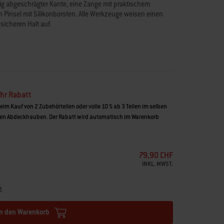
tig abgeschrägter Kante, eine Zange mit praktischem
Pinsel mit Silikonborsten. Alle Werkzeuge weisen einen
sicheren Halt auf.
r und Pinsel
Handhabung des Grillierguts
infaches und präzises Wenden
r einfache Verwendung und kompakte Aufbewahrung
en
ten Halt
hr Rabatt
beim Kauf von 2 Zubehörteilen oder volle 10 % ab 3 Teilen im selben
hängen
n Abdeckhauben. Der Rabatt wird automatisch im Warenkorb
79,90 CHF
INKL. MWST.
t
In den Warenkorb