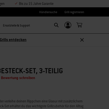
ngen
Bis zu 15 Jahre Garantie
Händlersuche
Grill registrieren
Ersatzteile & Support
Einloggen/
Search
Weber-ID
Grills entdecken
ESTECK-SET, 3-TEILIG
e Bewertung schreiben
r verleihe deinen Rippchen eine Glasur mit zusätzlichem
ck-Set erhältst du das wichtigste Grillzubehör für den Alltag