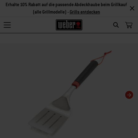
Erhalte 10% Rabatt auf die passende Abdeckhaube beim Grillkauf
(alle Grillmodelle) -
Grills entdecken
Search
Changing this current slide of this carousel will change the current slide of t