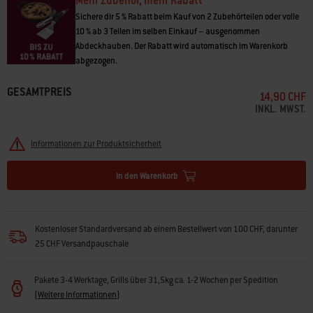
Mehr Zubehör, mehr Rabatt
Sichere dir 5 % Rabatt beim Kauf von 2 Zubehörteilen oder volle
10 % ab 3 Teilen im selben Einkauf – ausgenommen
Abdeckhauben. Der Rabatt wird automatisch im Warenkorb
abgezogen.
GESAMTPREIS
14,90 CHF
INKL. MWST.
Informationen zur Produktsicherheit
In den Warenkorb
Kostenloser Standardversand ab einem Bestellwert von 100 CHF, darunter
25 CHF Versandpauschale
Pakete 3-4 Werktage, Grills über 31,5kg ca. 1-2 Wochen per Spedition
(
Weitere Informationen
)