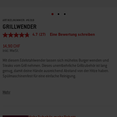
ARTIKELNUMMER:
#
6318
GRILLWENDER
4.7
(27)
Eine Bewertung schreiben
4.7
von
5
14,90 CHF
Sternen,
inkl. MwSt.
durchschnittlicher
Bewertungswert.
Mit diesem Edelstahlwender lassen sich mühelos Burger wenden und
Read
Steaks vom Grill nehmen. Dieses unentbehrliche Grillzubehör ist lang
27
Reviews.
genug, damit deine Hände ausreichend Abstand von der Hitze haben.
Link
Spülmaschinenfest für eine einfache Reinigung.
zur
gleichen
• Edelstahlkonstruktion
Seite.
• Spülmaschinenfest
Mehr
• Schlaufe zum Aufhängen des Wenders zur einfachen Aufbewahrung