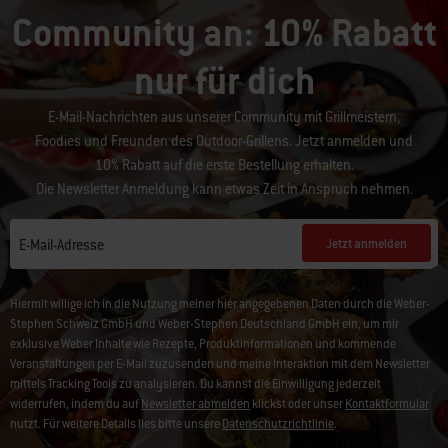
Community an: 10% Rabatt
nur für dich
E-Mail-Nachrichten aus unserer Community mit Grillmeistern,
Foodies und Freunden des Outdoor-Grillens. Jetzt anmelden und
10% Rabatt auf die erste Bestellung erhalten.
Die Newsletter Anmeldung kann etwas Zeit in Anspruch nehmen.
Jetzt anmelden
E-Mail-Adresse
Hiermit willige ich in die Nutzung meiner hier angegebenen Daten durch die Weber-
Stephen Schweiz GmbH und Weber-Stephen Deutschland GmbH ein, um mir
exklusive Weber Inhalte wie Rezepte, Produktinformationen und kommende
Veranstaltungen per E-Mail zuzusenden und meine Interaktion mit dem Newsletter
mittels Tracking Tools zu analysieren. Du kannst die Einwilligung jederzeit
widerrufen, indem du auf
Newsletter abmelden
klickst oder unser
Kontaktformular
nutzt. Für weitere Details lies bitte unsere
Datenschutzrichtlinie
.