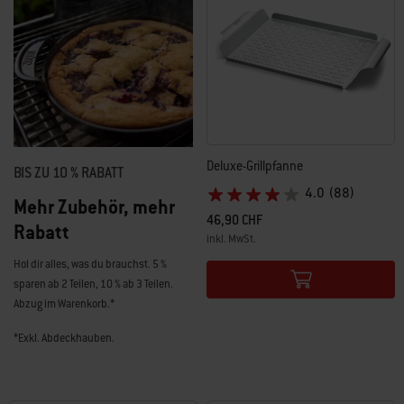
Deluxe-Grillpfanne
BIS ZU 10 % RABATT
4.0
(88)
Mehr Zubehör, mehr
46,90 CHF
Rabatt
inkl. MwSt.
Color Options
Hol dir alles, was du brauchst. 5 %
sparen ab 2 Teilen, 10 % ab 3 Teilen.
Abzug im Warenkorb.*
*Exkl. Abdeckhauben.