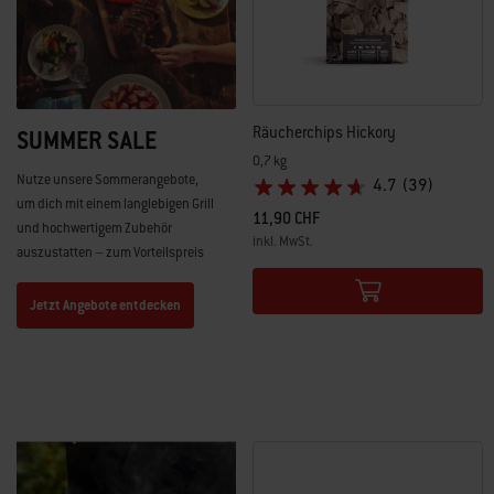
Räucherchips Hickory
SUMMER SALE
0,7 kg
Nutze unsere Sommerangebote,
4.7
(39)
um dich mit einem langlebigen Grill
11,90 CHF
und hochwertigem Zubehör
inkl. MwSt.
auszustatten – zum Vorteilspreis
Color Options
Jetzt Angebote entdecken