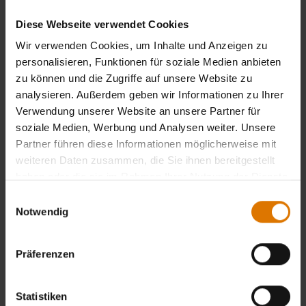
Diese Webseite verwendet Cookies
Wir verwenden Cookies, um Inhalte und Anzeigen zu
personalisieren, Funktionen für soziale Medien anbieten
zu können und die Zugriffe auf unsere Website zu
analysieren. Außerdem geben wir Informationen zu Ihrer
Verwendung unserer Website an unsere Partner für
soziale Medien, Werbung und Analysen weiter. Unsere
Partner führen diese Informationen möglicherweise mit
Premium-Abdeckhaube
Premium-Abdeckhaube
weiteren Daten zusammen, die Sie ihnen bereitgestellt
haben oder die sie im Rahmen Ihrer Nutzung der Dienste
Für den Summit® Kamado E6
Für das Summit® Kamado S6
Holzkohlegrill & Summit® Charcoal Grill
Holzkohlegrill-Center & Summit®
gesammelt haben.
Einwilligungsauswahl
Charcoal Grill-Center
Notwendig
3.9
(26)
3.4
(32)
149,00 CHF
169,00 CHF
inkl. MwSt.
inkl. MwSt.
Präferenzen
Color Options
Color Options
Statistiken