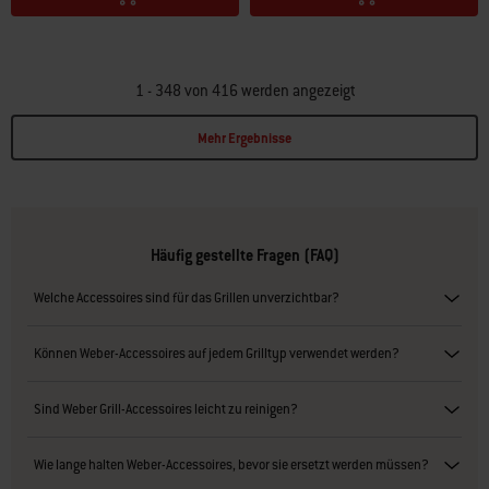
1 - 348 von 416 werden angezeigt
Mehr Ergebnisse
Page 1
Page 2
Page 3
Page 4
Page 5
Page 6
Page 7
Page 8
Page 9
Page 10
P
Häufig gestellte Fragen (FAQ)
Welche Accessoires sind für das Grillen unverzichtbar?
Können Weber-Accessoires auf jedem Grilltyp verwendet werden?
Sind Weber Grill-Accessoires leicht zu reinigen?
Wie lange halten Weber-Accessoires, bevor sie ersetzt werden müssen?