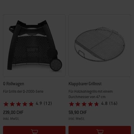
Q Rollwagen
Klappbarer Grillrost
Für Grills der Q-2000-Serie
Für Holzkohlegrills mit einem
Durchmesser von 47 cm
4.9
(12)
4.8
(16)
239,00 CHF
59,90 CHF
inkl. MwSt.
inkl. MwSt.
Color Options
Color Options