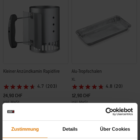
Kleiner Anzündkamin Rapidfire
Alu-Tropfschalen
XL
4.7
(203)
4.8
(20)
24,90 CHF
12,90 CHF
inkl. MwSt.
inkl. MwSt.
Color Options
Color Options
Zustimmung
Details
Über Cookies