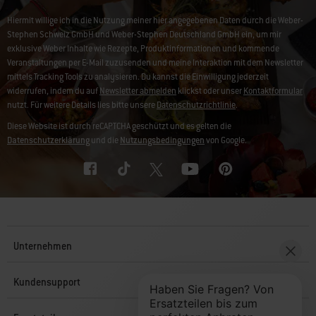
Hiermit willige ich in die Nutzung meiner hier angegebenen Daten durch die Weber-
Stephen Schweiz GmbH und Weber-Stephen Deutschland GmbH ein, um mir
exklusive Weber Inhalte wie Rezepte, Produktinformationen und kommende
Veranstaltungen per E-Mail zuzusenden und meine Interaktion mit dem Newsletter
mittels Tracking Tools zu analysieren. Du kannst die Einwilligung jederzeit
widerrufen, indem du auf
Newsletter abmelden
klickst oder unser
Kontaktformular
nutzt. Für weitere Details lies bitte unsere
Datenschutzrichtlinie
.
Diese Website ist durch reCAPTCHA geschützt und es gelten die
Datenschutzerklärung
und die
Nutzungsbedingungen
von Google.
Unternehmen
Kundensupport