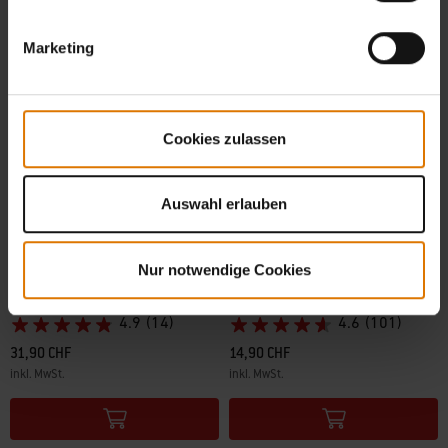
Marketing
Cookies zulassen
Auswahl erlauben
Nur notwendige Cookies
Grillrost
Reinigungsspachtel
Für die Smokey-Joe®-Serie
4.9
(14)
4.6
(101)
31,90 CHF
14,90 CHF
inkl. MwSt.
inkl. MwSt.
Color Options
Color Options