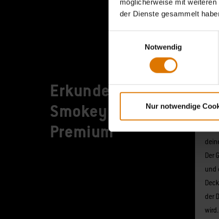
möglicherweise mit weiteren
der Dienste gesammelt habe
Einwilligungsauswahl
Notwendig
Erkunde den
Dec
Smokey Joe
Nur notwendige Cook
N-C
Premium
Der D
deine
Der G
und d
Deck
der 
wird.