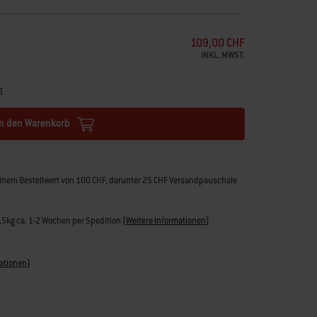
109,00 CHF
INKL. MWST.
t
In den Warenkorb
inem Bestellwert von 100 CHF, darunter 25 CHF Versandpauschale
1,5kg ca. 1-2 Wochen per Spedition
(
Weitere Informationen
)
ationen
)