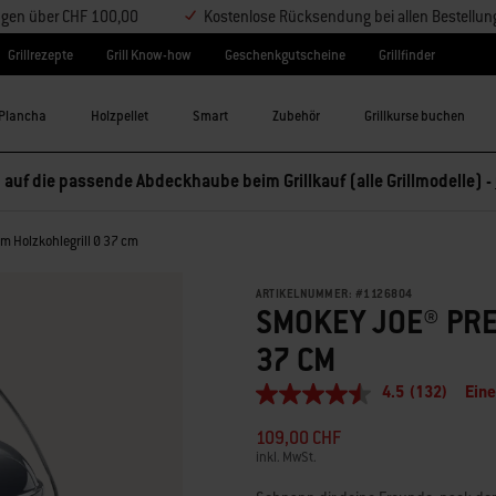
ungen über CHF 100,00
Kostenlose Rücksendung bei allen Bestellu
Grillrezepte
Grill Know-how
Geschenkgutscheine
Grillfinder
Plancha
Holzpellet
Smart
Zubehör
Grillkurse buchen
 auf die passende Abdeckhaube beim Grillkauf (alle Grillmodelle) -
 Holzkohlegrill Ø 37 cm
ARTIKELNUMMER:
#
1126804
SMOKEY JOE® PR
37 CM
4.5
(132)
Ein
4.5
von
109,00 CHF
5
Sternen,
inkl. MwSt.
durchschnittlicher
Bewertungswert.