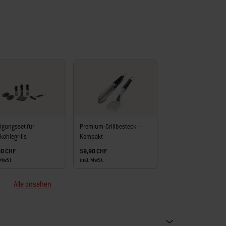
igungsset für
Premium-Grillbesteck –
kohlegrills
Kompakt
90 CHF
59,90 CHF
 MwSt.
inkl. MwSt.
Alle ansehen
ecommendations. Please use left and arrows to navigate.