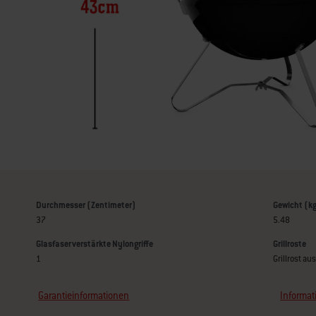
Durchmesser (Zentimeter)
Gewicht (k
37
5.48
Glasfaserverstärkte Nylongriffe
Grillroste
1
Grillrost a
Garantieinformationen
Informat