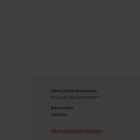
Grösse (Deckel geschlossen)
43.2cm H x 36.1cm B x 42cm T
Brennstoffart
Holzkohle
Alle Produktdetails anzeigen