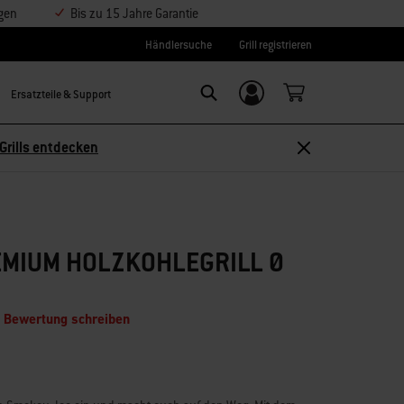
ngen
Bis zu 15 Jahre Garantie
Händlersuche
Grill registrieren
Ersatzteile & Support
Einloggen/
Search
Weber-ID
Grills entdecken
EMIUM HOLZKOHLEGRILL Ø
e Bewertung schreiben