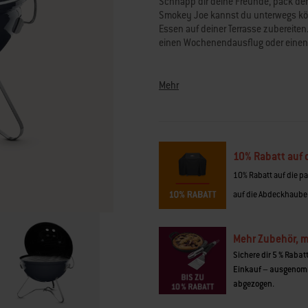
Schnapp dir deine Freunde, pack de
Read
Smokey Joe kannst du unterwegs kös
132
Essen auf deiner Terrasse zubereiten. 
Reviews.
Link
einen Wochenendausflug oder einen
zur
gleichen
Seite.
Mehr
10% Rabatt auf
10% Rabatt auf die pa
auf die Abdeckhaube
Mehr Zubehör, 
Sichere dir 5 % Rabat
Einkauf – ausgenom
abgezogen.