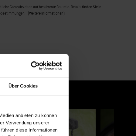
liche Garantiezeiten auf bestimmte Bauteile. Details finden Sie in
iebestimmungen.
(
Weitere Informationen
)
Über Cookies
, um zu navigieren, oder springe mithilfe der Folienpunkte zu einer Folie.
 Medien anbieten zu können
hrer Verwendung unserer
 führen diese Informationen