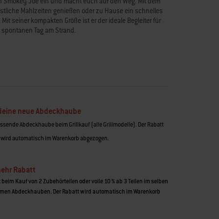
n Smokey Joe ein und macht euch auf den Weg. Mit dem
tliche Mahlzeiten genießen oder zu Hause ein schnelles
Mit seiner kompakten Größe ist er der ideale Begleiter für
 spontanen Tag am Strand.
 deine neue Abdeckhaube
ssende Abdeckhaube beim Grillkauf (alle Grillmodelle). Der Rabatt
 wird automatisch im Warenkorb abgezogen.
mehr Rabatt
t beim Kauf von 2 Zubehörteilen oder volle 10 % ab 3 Teilen im selben
men Abdeckhauben. Der Rabatt wird automatisch im Warenkorb