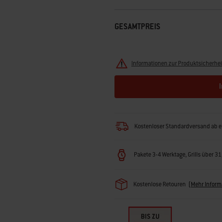
GESAMTPREIS
Informationen zur Produktsicherhei
Kostenloser Standardversand ab e
Pakete 3-4 Werktage, Grills über 3
Kostenlose Retouren
(
Mehr Inform