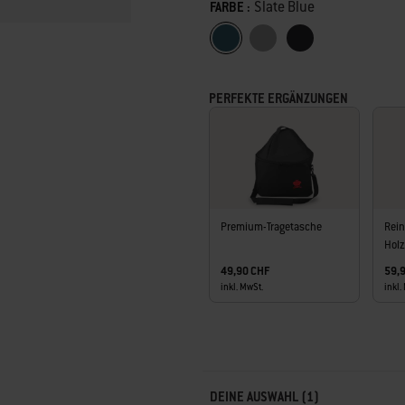
Farbe
Slate Blue
FARBE :
Slate Blue
Smoke
Schwarz
PERFEKTE ERGÄNZUNGEN
Premium-Tragetasche
Rein
Holz
49,90 CHF
59,
inkl. MwSt.
inkl.
Carousel containing list of product r
DEINE AUSWAHL (1)