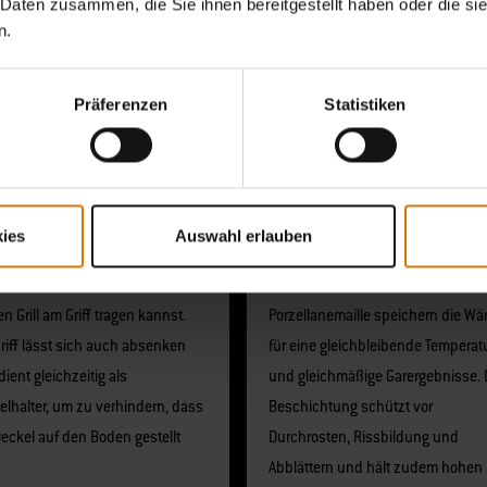
 Daten zusammen, die Sie ihnen bereitgestellt haben oder die s
n.
Präferenzen
Statistiken
kelverschluss Tuck-
Hervorragende
ies
Auswahl erlauben
arry
Wärmespeicherung
eckel rastet ein, sodass du
Deckel und Kessel aus
n Grill am Griff tragen kannst.
Porzellanemaille speichern die W
riff lässt sich auch absenken
für eine gleichbleibende Temperat
ient gleichzeitig als
und gleichmäßige Garergebnisse. 
elhalter, um zu verhindern, dass
Beschichtung schützt vor
Deckel auf den Boden gestellt
Durchrosten, Rissbildung und
Abblättern und hält zudem hohen