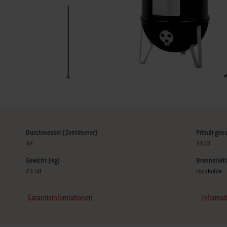
Durchmesser (Zentimeter)
Primär genu
47
3103
Gewicht (kg)
Brennstoff
23.58
Holzkohle
Garantieinformationen
Informat