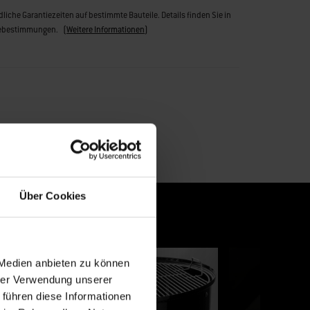
liche Garantiezeiten auf bestimmte Bauteile. Details finden Sie in
iebestimmungen.
(
Weitere Informationen
)
Über Cookies
, um zu navigieren, oder springe mithilfe der Folienpunkte zu einer Folie.
 Medien anbieten zu können
hrer Verwendung unserer
 führen diese Informationen