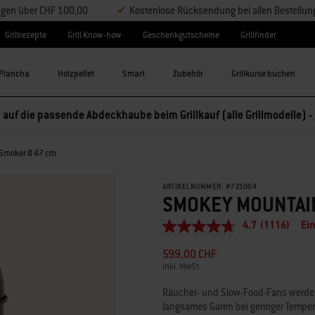
ungen über CHF 100,00
Kostenlose Rücksendung bei allen Bestellu
Grillrezepte
Grill Know-how
Geschenkgutscheine
Grillfinder
Plancha
Holzpellet
Smart
Zubehör
Grillkurse buchen
 auf die passende Abdeckhaube beim Grillkauf (alle Grillmodelle) -
Smoker Ø 47 cm
ARTIKELNUMMER:
#
721004
SMOKEY MOUNTAI
4.7
(1116)
Ei
4.7
von
599,00 CHF
5
Sternen,
inkl. MwSt.
durchschnittlicher
Bewertungswert.
Räucher- und Slow-Food-Fans werden
Read
langsames Garen bei geringer Temperat
1116