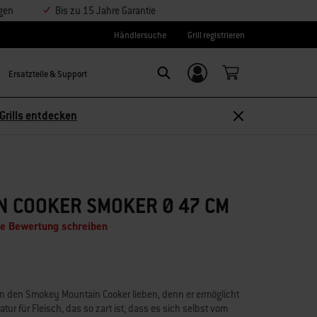
ngen
Bis zu 15 Jahre Garantie
Händlersuche
Grill registrieren
Ersatzteile & Support
Einloggen/
Search
Weber-ID
Grills entdecken
N COOKER SMOKER Ø 47 CM
ne Bewertung schreiben
 den Smokey Mountain Cooker lieben, denn er ermöglicht
ur für Fleisch, das so zart ist, dass es sich selbst vom