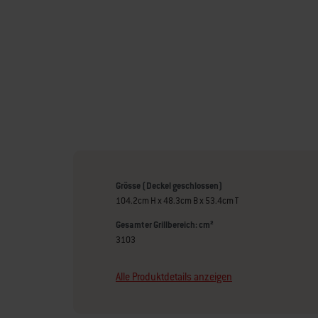
Grösse (Deckel geschlossen)
104.2cm H x 48.3cm B x 53.4cm T
Gesamter Grillbereich: cm²
3103
Alle Produktdetails anzeigen