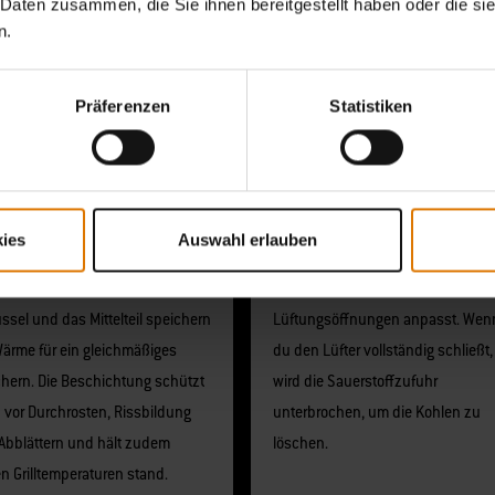
 Daten zusammen, die Sie ihnen bereitgestellt haben oder die s
n.
Präferenzen
Statistiken
rvorragende
Präzise Hitzeregelung
ies
Auswahl erlauben
rmespeicherung
Reguliere die Hitze deines Smoker
orzellanemaillierte Deckel, die
indem du einfach die
ssel und das Mittelteil speichern
Lüftungsöffnungen anpasst. Wen
Wärme für ein gleichmäßiges
du den Lüfter vollständig schließt,
hern. Die Beschichtung schützt
wird die Sauerstoffzufuhr
 vor Durchrosten, Rissbildung
unterbrochen, um die Kohlen zu
Abblättern und hält zudem
löschen.
n Grilltemperaturen stand.