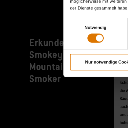
möglicherweise mit weiteren
der Dienste gesammelt habe
Einwilligungsauswahl
Notwendig
Erkunde den
Smokey
He
Nur notwendige Cook
Mountain Cooker
Wä
Der p
Smoker
Schü
die 
Räuc
auch
und 
hohe