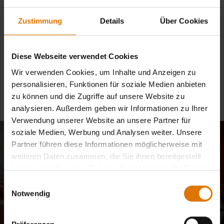
entschuldige die
Unannehmlichkeit.
Zustimmung
Details
Über Cookies
Diese Webseite verwendet Cookies
Einkauf fortsetzen
Wir verwenden Cookies, um Inhalte und Anzeigen zu
personalisieren, Funktionen für soziale Medien anbieten
zu können und die Zugriffe auf unsere Website zu
analysieren. Außerdem geben wir Informationen zu Ihrer
Verwendung unserer Website an unsere Partner für
soziale Medien, Werbung und Analysen weiter. Unsere
Melde dich zu unserer
Partner führen diese Informationen möglicherweise mit
weiteren Daten zusammen, die Sie ihnen bereitgestellt
Community an: 10% Rabatt
haben oder die sie im Rahmen Ihrer Nutzung der Dienste
gesammelt haben.
Einwilligungsauswahl
nur für dich
Notwendig
E-Mail-Nachrichten aus unserer Community mit Grillmeistern,