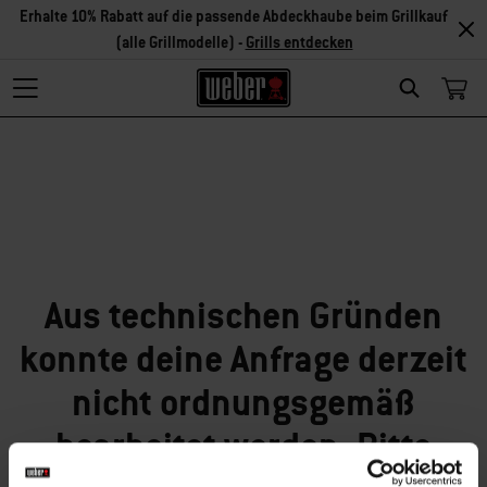
Erhalte 10% Rabatt auf die passende Abdeckhaube beim Grillkauf
(alle Grillmodelle) -
Grills entdecken
Search
Tut uns leid!
Aus technischen Gründen
konnte deine Anfrage derzeit
nicht ordnungsgemäß
bearbeitet werden. Bitte