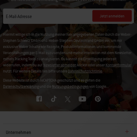
Jetzt anmelden
E-Mail-Adresse
Hiermit willige ich in die Nutzung meiner hier angegebenen Daten durch die Weber-
Stephen Schweiz GmbH und Weber-Stephen Deutschland GmbH ein, um mir
exklusive Weber Inhalte wie Rezepte, Produktinformationen und kommende
Veranstaltungen per E-Mail zuzusenden und meine Interaktion mit dem Newsletter
mittels Tracking Tools zu analysieren. Du kannst die Einwilligung jederzeit
widerrufen, indem du auf
Newsletter abmelden
klickst oder unser
Kontaktformular
nutzt. Für weitere Details lies bitte unsere
Datenschutzrichtlinie
.
Diese Website ist durch reCAPTCHA geschützt und es gelten die
Datenschutzerklärung
und die
Nutzungsbedingungen
von Google.
Unternehmen