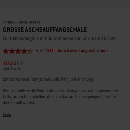
ARTIKELNUMMER:
#
65143
GROSSE ASCHEAUFFANGSCHALE
Für Holzkohlegrills mit Durchmesser von 57 cm und 67 cm
4.3
(136)
Eine Bewertung schreiben
4.3
von
5
112,90 CHF
Sternen,
inkl. MwSt.
durchschnittlicher
Bewertungswert.
Enthält Ascheauffangschale, Griff, Ring und Anleitung.
Read
136
Reviews.
Bitte kontrolliere die Produktdetails und Angaben zu den passenden
Link
Grills, um sicherzustellen, dass du das am besten geeignete Teil für
zur
deinen Grill wählst.
gleichen
Seite.
Fragen? Unsere Grillexperten
helfen
dir gern weiter.
Mehr