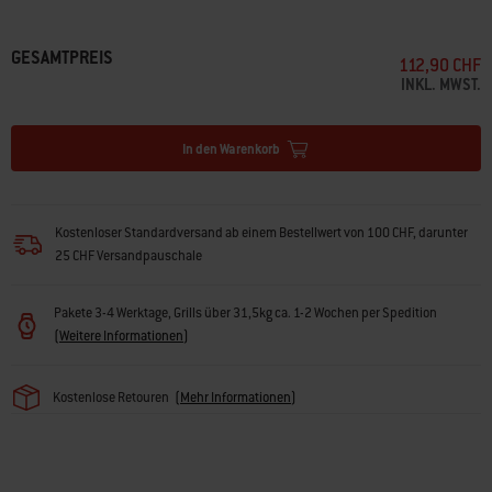
GESAMTPREIS
112,90 CHF
INKL. MWST.
In den Warenkorb
Kostenloser Standardversand ab einem Bestellwert von 100 CHF, darunter
25 CHF Versandpauschale
Pakete 3-4 Werktage, Grills über 31,5kg ca. 1-2 Wochen per Spedition
(
Weitere Informationen
)
Kostenlose Retouren
(
Mehr Informationen
)