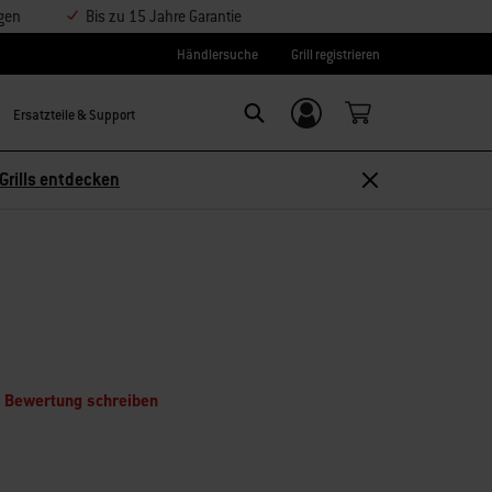
ngen
Bis zu 15 Jahre Garantie
Händlersuche
Grill registrieren
Ersatzteile & Support
Einloggen/
Search
Weber-ID
Grills entdecken
e Bewertung schreiben