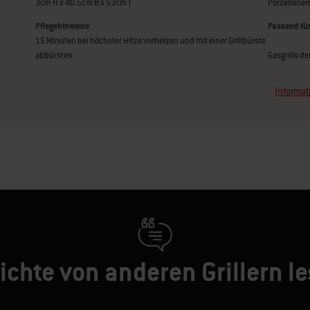
3cm H x 40.5cm B x 53cm T
Porzellanem
Pflegehinweise
Passend fü
15 Minuten bei höchster Hitze vorheizen und mit einer Grillbürste
abbürsten
Gasgrills d
Informat
ichte von anderen Grillern l