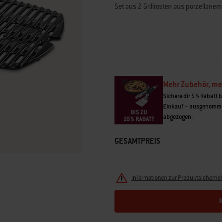
Bewertungswert.
Set aus 2 Grillrosten aus porzellanem
Read
149
Reviews.
Link
zur
gleichen
Seite.
Mehr Zubehör, me
Sichere dir 5 % Rabatt 
Einkauf – ausgenomme
abgezogen.
GESAMTPREIS
Informationen zur Produktsicherhei