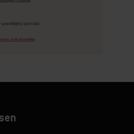
ailliertes Gusseisen
r
er Serie WEBER Q 100/1000
ionen zum Hersteller
esen