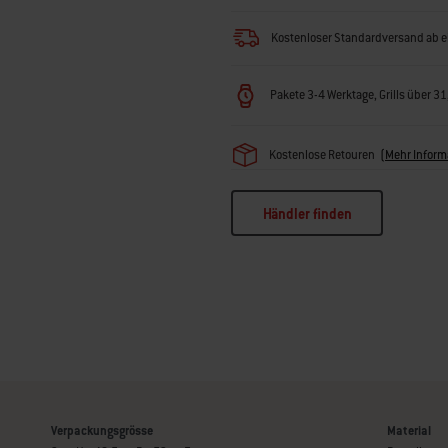
Kostenloser Standardversand ab e
Pakete 3-4 Werktage, Grills über 3
Kostenlose Retouren
(
Mehr Inform
Händler finden
Verpackungsgrösse
Material