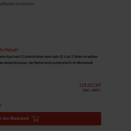
ailliertem Gusseisen
hr Rabatt
beim Kauf von 2 Zubehörteilen oder volle 10 % ab 3 Teilen im selben
n Abdeckhauben. Der Rabatt wird automatisch im Warenkorb
119,00 CHF
INKL. MWST.
t
In den Warenkorb