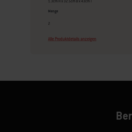
1.3cm H x 32.5cm B x 43cm T
Menge
2
Alle Produktdetails anzeigen
Ber