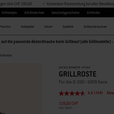
ungen über CHF 100,00
Kostenlose Rücksendung bei allen Bestellu
Grillrezepte
Grill Know-how
Geschenkgutscheine
Grillfinder
Plancha
Holzpellet
Smart
Zubehör
Grillkurse buchen
 auf die passende Abdeckhaube beim Grillkauf (alle Grillmodelle) -
Grillroste
ARTIKELNUMMER:
#
7644
GRILLROSTE
Für die Q-100/-1000-Serie
4.6
(149)
Ein
4.6
von
119,00 CHF
5
Sternen,
inkl. MwSt.
durchschnittlicher