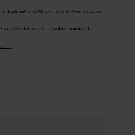
inem Bestellwert von 100 CHF, darunter 25 CHF Versandpauschale
1,5kg ca. 1-2 Wochen per Spedition
(
Weitere Informationen
)
ationen
)