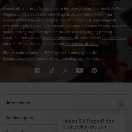
Hiermit willige ich in die Nutzung meiner hier angegebenen Daten durch die Weber-
Stephen Schweiz GmbH und Weber-Stephen Deutschland GmbH ein, um mir
exklusive Weber Inhalte wie Rezepte, Produktinformationen und kommende
Veranstaltungen per E-Mail zuzusenden und meine Interaktion mit dem Newsletter
mittels Tracking Tools zu analysieren. Du kannst die Einwilligung jederzeit
widerrufen, indem du auf
Newsletter abmelden
klickst oder unser
Kontaktformular
nutzt. Für weitere Details lies bitte unsere
Datenschutzrichtlinie
.
Diese Website ist durch reCAPTCHA geschützt und es gelten die
Datenschutzerklärung
und die
Nutzungsbedingungen
von Google.
Unternehmen
Kundensupport