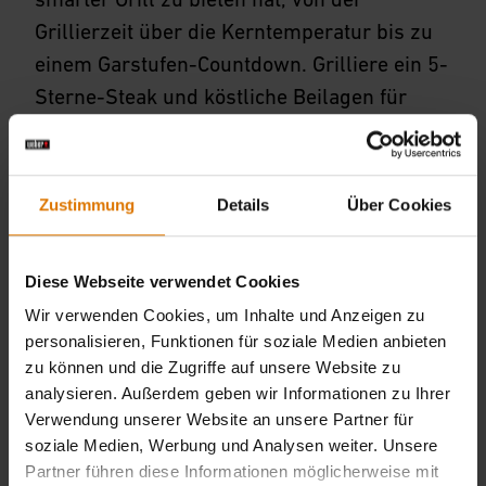
smarter Grill zu bieten hat, von der
Grillierzeit über die Kerntemperatur bis zu
einem Garstufen-Countdown. Grilliere ein 5-
Sterne-Steak und köstliche Beilagen für
deine Freunde und Angehörigen, jedes Mal.
Zustimmung
Details
Über Cookies
Jetzt kaufen
1.603,00 CHF
inkl. MwSt.
Diese Webseite verwendet Cookies
Wir verwenden Cookies, um Inhalte und Anzeigen zu
personalisieren, Funktionen für soziale Medien anbieten
zu können und die Zugriffe auf unsere Website zu
analysieren. Außerdem geben wir Informationen zu Ihrer
Verwendung unserer Website an unsere Partner für
soziale Medien, Werbung und Analysen weiter. Unsere
Partner führen diese Informationen möglicherweise mit