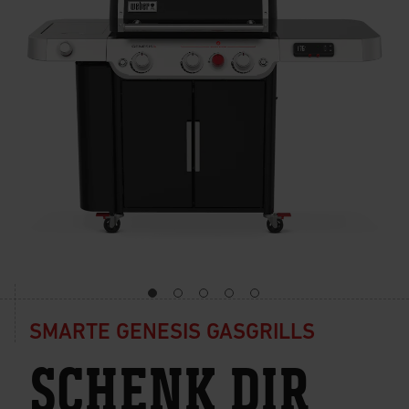
SMARTE GENESIS GASGRILLS
SCHENK DIR