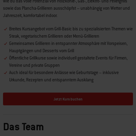
wie du das volle Potenzial von Holzkohle-, Gas-, Elektro- und Pelletgrills
sowie das Plancha-Grillieren ausschöpfst – unabhängig von Wetter und
Jahreszeit, komfortabel indoor.
Breites Kursangebot vom Grill-Basic bis zu spezialisierten Themen wie
Steak, vegetarischem Grillieren oder Menü-Grillieren
Gemeinsames Grillieren in entspannter Atmosphäre mit Vorspeisen,
Hauptgängen und Desserts vom Grill
Öffentliche Grillkurse sowie individuell gestaltete Events für Firmen,
Vereine und private Gruppen
Auch ideal für besondere Anlässe wie Geburtstage – inklusive
Urkunde, Rezepten und entspanntem Ausklang
Jetzt Kurs buchen
Das Team