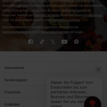
exklusive Weber Inhalte wie Rezepte, Produktinformationen und kommende
Veranstaltungen per E-Mail zuzusenden und meine Interaktion mit dem Newsletter
mittels Tracking Tools zu analysieren. Du kannst die Einwilligung jederzeit
widerrufen, indem du auf
Newsletter abmelden
klickst oder unser
Kontaktformular
nutzt. Für weitere Details lies bitte unsere
Datenschutzrichtlinie
.
Diese Website ist durch reCAPTCHA geschützt und es gelten die
Datenschutzerklärung
und die
Nutzungsbedingungen
von Google.
Unternehmen
Kundensupport
Ersatzteile
Entdecken