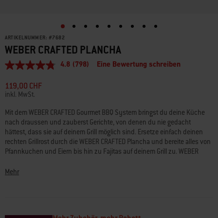
ARTIKELNUMMER:
#
7682
WEBER CRAFTED PLANCHA
4.8
(798)
Eine Bewertung schreiben
4.8
von
5
119,00 CHF
Sternen,
inkl. MwSt.
durchschnittlicher
Bewertungswert.
Mit dem WEBER CRAFTED Gourmet BBQ System bringst du deine Küche
Read
nach draussen und zauberst Gerichte, von denen du nie gedacht
798
Reviews.
hättest, dass sie auf deinem Grill möglich sind. Ersetze einfach deinen
Link
rechten Grillrost durch die WEBER CRAFTED Plancha und bereite alles von
zur
Pfannkuchen und Eiern bis hin zu Fajitas auf deinem Grill zu. WEBER
gleichen
CRAFTED-kompatibler Grill, Basis-Rahmen und Grillroste sind erforderlich.
Seite.
Mehr
• Passend für Genesis ab 2022 und SmokeFire EPX4/EPX6. Auch
passend für Genesis 2016–2021 mit zusätzlichem Basis-Rahmen-Set
(Art.-Nr. 7687)
und Spirit 2016–2021 mit zusätzlichem Basis-Rahmen-
Set
(Art.-Nr. 7688)
.