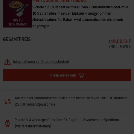
Mehr Zubehör, mehr Rabatt
• Bereite auf der grossen, ebenen Fläche Pfannkuchen, Eier bis hin zu
Fajitas zu
Sichere dir 5 % Rabatt beim Kauf von 2 Zubehörteilen oder volle
• WEBER CRAFTED Basis-Rahmen und Roste erforderlich
10 % ab 3 Teilen im selben Einkauf – ausgenommen
• Bessere Wärmespeicherung durch porzellanemailliertes Gusseisen
Abdeckhauben. Der Rabatt wird automatisch im Warenkorb
• Der geriffelte Rand hält Öl und Gewürze auf der Plancha
abgezogen.
• Stelle sicher, dass dein Grill mit WEBER CRAFTED kompatibel ist
GESAMTPREIS
119,00 CHF
INKL. MWST.
Informationen zur Produktsicherheit
In den Warenkorb
Kostenloser Standardversand ab einem Bestellwert von 100 CHF, darunter
25 CHF Versandpauschale
Pakete 3-4 Werktage, Grills über 31,5kg ca. 1-2 Wochen per Spedition
(
Weitere Informationen
)