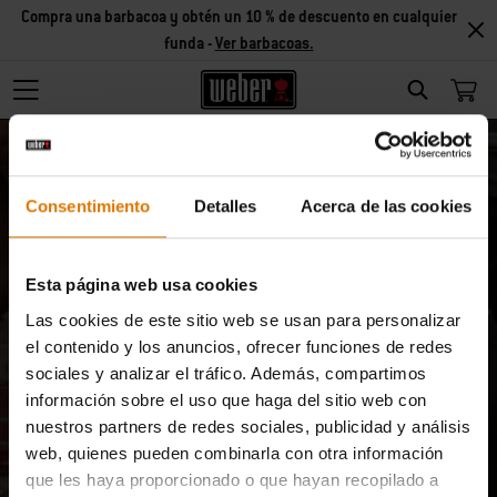
Compra una barbacoa y obtén un 10 % de descuento en cualquier
funda -
Ver barbacoas.
Search
Consentimiento
Detalles
Acerca de las cookies
Esta página web usa cookies
Cancelar suscripción
Las cookies de este sitio web se usan para personalizar
el contenido y los anuncios, ofrecer funciones de redes
sociales y analizar el tráfico. Además, compartimos
No quiero recibir más ofertas especiales sobre
información sobre el uso que haga del sitio web con
productos y
nuestros partners de redes sociales, publicidad y análisis
servicios.
web, quienes pueden combinarla con otra información
que les haya proporcionado o que hayan recopilado a