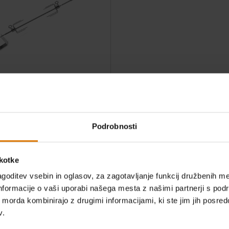
aženj
ij Genesis II 200/300
tions
Podrobnosti
škotke
goditev vsebin in oglasov, za zagotavljanje funkcij družbenih me
nformacije o vaši uporabi našega mesta z našimi partnerji s pod
ih morda kombinirajo z drugimi informacijami, ki ste jim jih posredov
v.