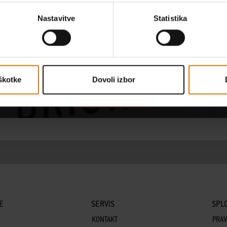
ECIDE ON A BARBECUE? RECEIVE EXTENSIVE ADVICE FROM OUR EXPERT
Nastavitve
Statistika
Find a store near you
škotke
Dovoli izbor
Find a store
E
SERVIS
SPLO
KONTAKT
PRAV