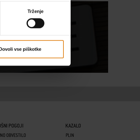
 STAFF
Trženje
Dovoli vse piškotke
ŠNI POGOJI
KAZALO
NO OBVESTILO
PLIN