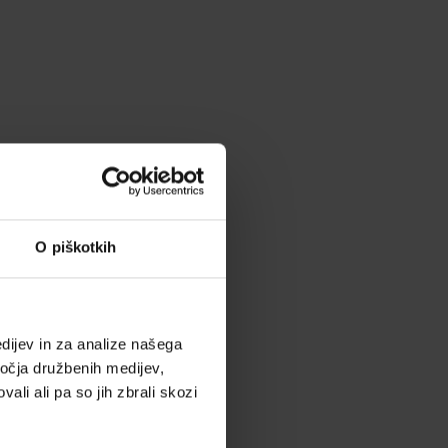
O piškotkih
dijev in za analize našega
ročja družbenih medijev,
ali ali pa so jih zbrali skozi