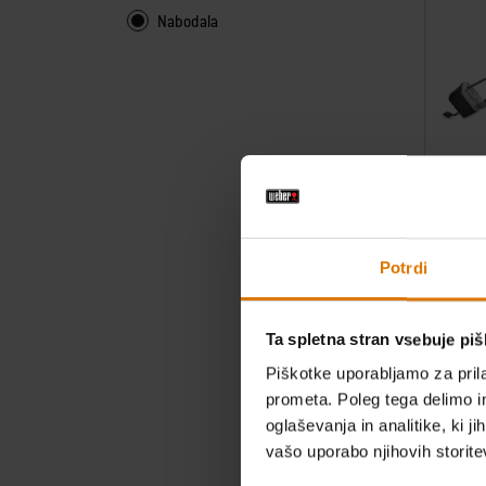
Nabodala
Vrtljiv r
Za žare ser
Color Op
Potrdi
Ta spletna stran vsebuje pi
Piškotke uporabljamo za prila
prometa. Poleg tega delimo i
oglaševanja in analitike, ki j
vašo uporabo njihovih storite