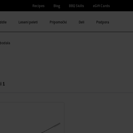
Recipes
Blog
BBQ Skills
eGift Cards
iddle
Leseni peleti
Pripomočki
Deli
Podpora
bodala
i 1
rezultati.