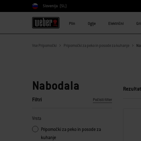
Slovenija
(SL)
Izberite državo
Plin
Oglje
Električni
Gr
Vse Pripomočki
Pripomočki za peko in posode za kuhanje
Na
Nabodala
Rezultat
Filtri
Počisti filter
Z izbiro katerega koli od filtrov se bo stran osvežila z novimi 
Vrsta
Pripomočki za peko in posode za
kuhanje