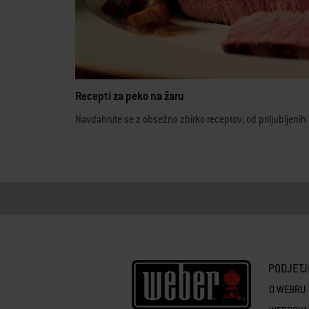
Recepti za peko na žaru
Navdahnite se z obsežno zbirko receptov; od priljubljenih 
PODJETJ
O WEBRU