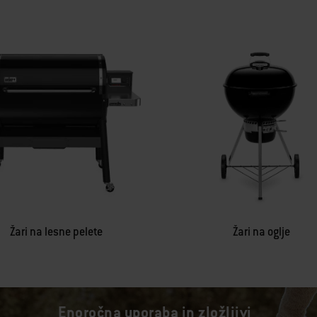
Žari na lesne pelete
Žari na oglje
Enoročna uporaba in zložljivi