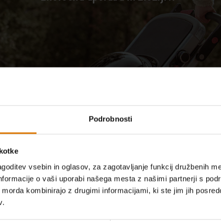
Predvajaj video
Podrobnosti
škotke
goditev vsebin in oglasov, za zagotavljanje funkcij družbenih me
nformacije o vaši uporabi našega mesta z našimi partnerji s pod
ih morda kombinirajo z drugimi informacijami, ki ste jim jih posredov
v.