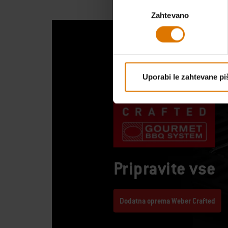
Izbira
Zahtevano
soglasja
Uporabi le zahtevane pi
Pripravite vse
Dodatna oprema Weber Crafted