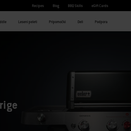
Recipes
Blog
BBQ Skills
eGift Cards
iddle
Leseni peleti
Pripomočki
Deli
Podpora
rige