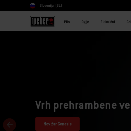
Slovenija
(SL)
Izberite državo
Plin
Oglje
Električni
Gr
Vrh prehrambene ve
Nov žar Genesis