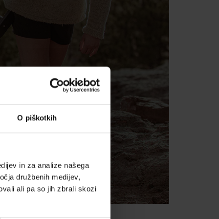
O piškotkih
dijev in za analize našega
ročja družbenih medijev,
ali ali pa so jih zbrali skozi