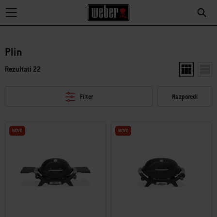
Plin
Rezultati 22
Prikaži dva 
Prika
Filter
Razporedi
NOVO
NOVO