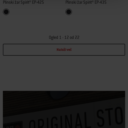
Plinski žar Spirit® EP-425
Plinski žar Spirit® EP-435
Color Options
Color Options
Črna
Črna
Ogled 1 - 12 od 22
Naloži več
Page 1
Page 2