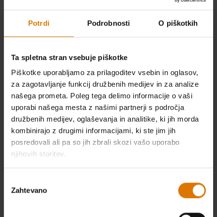
NOVO
NOVO
Potrdi
Podrobnosti
O piškotkih
Ta spletna stran vsebuje piškotke
Piškotke uporabljamo za prilagoditev vsebin in oglasov,
za zagotavljanje funkcij družbenih medijev in za analize
našega prometa. Poleg tega delimo informacije o vaši
Plinski žar Spirit® EP-325
Plinski žar Spirit® E-210
uporabi našega mesta z našimi partnerji s področja
družbenih medijev, oglaševanja in analitike, ki jih morda
Color Options
Color Options
Črna
Črna
kombinirajo z drugimi informacijami, ki ste jim jih
posredovali ali pa so jih zbrali skozi vašo uporabo
njihovih storitev.
NOVO
NOVO
Izbira
Zahtevano
soglasja