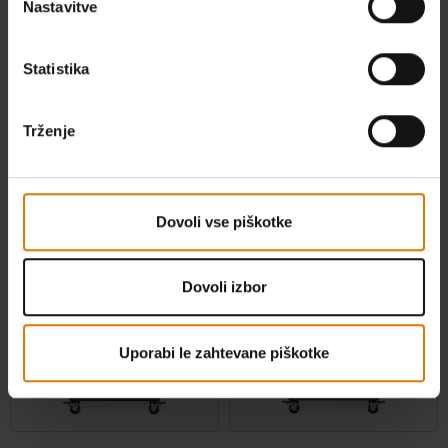
Nastavitve
Statistika
Plinski žar Spirit® E-310
Plinski žar Spirit® E-325
Trženje
Color Options
Color Options
Črna
Črna
Dovoli vse piškotke
NOVO
NOVO
Dovoli izbor
Uporabi le zahtevane piškotke