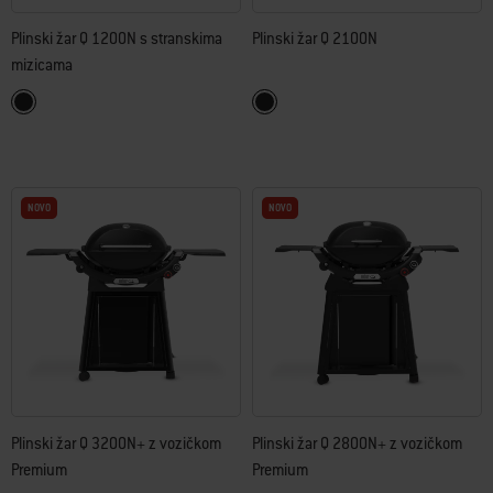
Plinski žar Q 1200N s stranskima
Plinski žar Q 2100N
mizicama
Color Options
Color Options
Midnight Black
Midnight Black
NOVO
NOVO
Plinski žar Q 3200N+ z vozičkom
Plinski žar Q 2800N+ z vozičkom
Premium
Premium