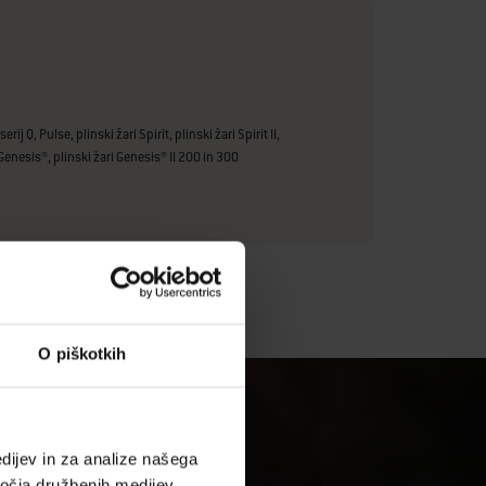
erij Q, Pulse, plinski žari Spirit, plinski žari Spirit II,
 Genesis®, plinski žari Genesis® II 200 in 300
O piškotkih
dijev in za analize našega
ročja družbenih medijev,