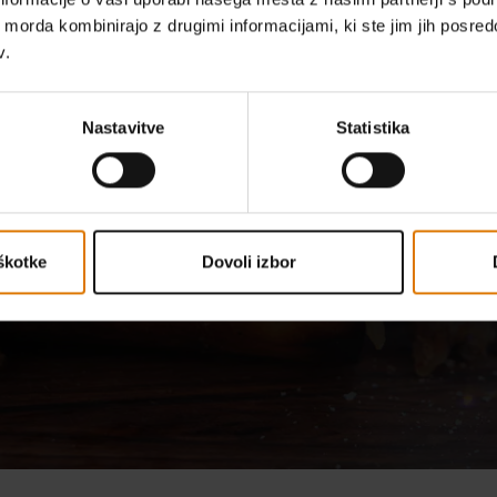
ih morda kombinirajo z drugimi informacijami, ki ste jim jih posredov
v.
POTREBUJETE NAVDIH ZA PEKO NA ŽARU?
 našimi vrhunskimi recepti 
Nastavitve
Statistika
možnosti neskončne
Raziščite recepte
škotke
Dovoli izbor