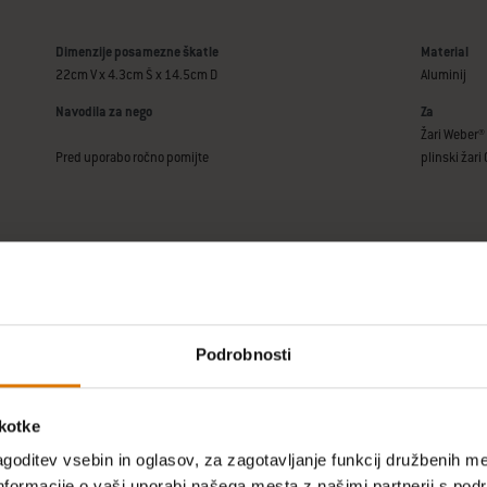
Dimenzije posamezne škatle
Material
22cm V x 4.3cm Š x 14.5cm D
Aluminij
Navodila za nego
Za
Žari Weber® s
Pred uporabo ročno pomijte
plinski žari
Podrobnosti
škotke
goditev vsebin in oglasov, za zagotavljanje funkcij družbenih me
nformacije o vaši uporabi našega mesta z našimi partnerji s pod