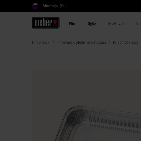
Slovenija
(SL)
Izberite državo
Plin
Oglje
Električni
Gr
Pripomočki
Pripomočki glede na vrsto žara
Pripomočki za pli