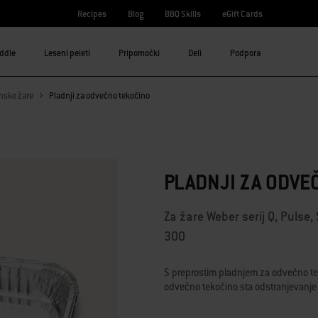
Recipes
Blog
BBQ Skills
eGift Cards
iddle
Leseni peleti
Pripomočki
Deli
Podpora
nske žare
Pladnji za odvečno tekočino
PLADNJI ZA ODVE
Za žare Weber serij Q, Pulse, S
300
S preprostim pladnjem za odvečno tek
odvečno tekočino sta odstranjevanje