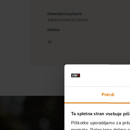
Dimenzije zunaj škatle
3.6cm V x 15cm Š x 22cm D
Količina
10
Potrdi
Ta spletna stran vsebuje pi
Piškotke uporabljamo za prila
prometa. Poleg tega delimo i