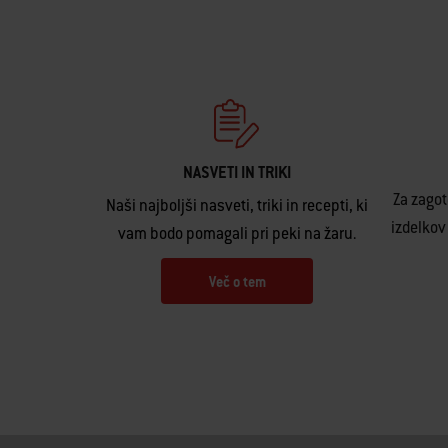
NASVETI IN TRIKI
Za zagot
Naši najboljši nasveti, triki in recepti, ki
izdelkov
vam bodo pomagali pri peki na žaru.
Več o tem