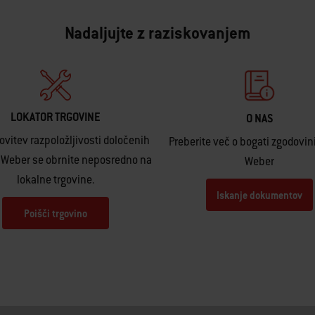
Nadaljujte z raziskovanjem
LOKATOR TRGOVINE
O NAS
ovitev razpoložljivosti določenih
Preberite več o bogati zgodovin
 Weber se obrnite neposredno na
Weber
lokalne trgovine.
Iskanje dokumentov
Poišči trgovino