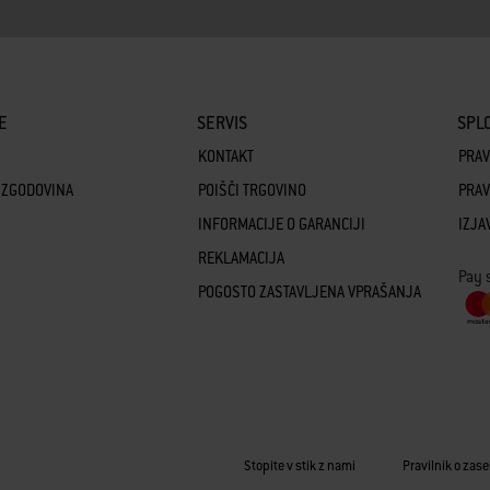
E
SERVIS
SPLO
KONTAKT
PRAV
 ZGODOVINA
POIŠČI TRGOVINO
PRAV
INFORMACIJE O GARANCIJI
IZJA
REKLAMACIJA
Pay 
POGOSTO ZASTAVLJENA VPRAŠANJA
Stopite v stik z nami
Pravilnik o zas