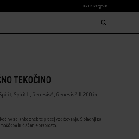
Iskalnik trgovin
ČNO TEKOČINO
pirit, Spirit II, Genesis®, Genesis® II 200 in
očino se lahko znebite precej vzdrževanja. S pladnji za
 maščobe in čiščenje preprosta.