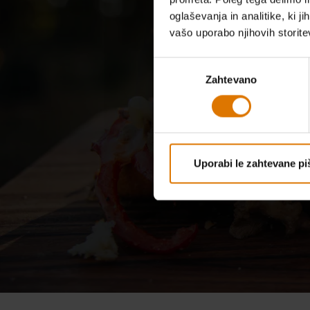
oglaševanja in analitike, ki j
vašo uporabo njihovih storite
Izbira
Z
Zahtevano
soglasja
Uporabi le zahtevane pi