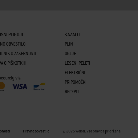
ŠNI POGOJI
KAZALO
NO OBVESTILO
PLIN
ILNIK O ZASEBNOSTI
OGLJE
VA O PIŠKOTKIH
LESENI PELETI
ELEKTRIČNI
securely via
PRIPOMOČKI
RECEPTI
ebnosti
Pravno obvestilo
© 2025 Weber. Vse pravice pridržane.