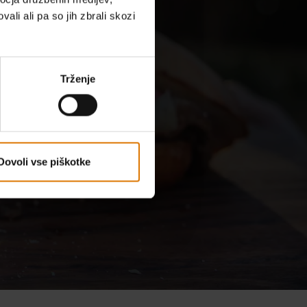
ali ali pa so jih zbrali skozi
so
Trženje
Dovoli vse piškotke