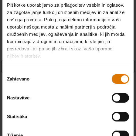
Bezpečnostné informácie o produkte
• Z zanko za enostavno shranjevanje
Piškotke uporabljamo za prilagoditev vsebin in oglasov,
• V skladu s standardi CSA
za zagotavljanje funkcij družbenih medijev in za analize
• 2-letna garancija
našega prometa. Poleg tega delimo informacije o vaši
uporabi našega mesta z našimi partnerji s področja
družbenih medijev, oglaševanja in analitike, ki jih morda
SPECIFIKACIJE ŽARA
kombinirajo z drugimi informacijami, ki ste jim jih
posredovali ali pa so jih zbrali skozi vašo uporabo
njihovih storitev.
See Details
Izbira
Zahtevano
soglasja
Nastavitve
Statistika
Trženje