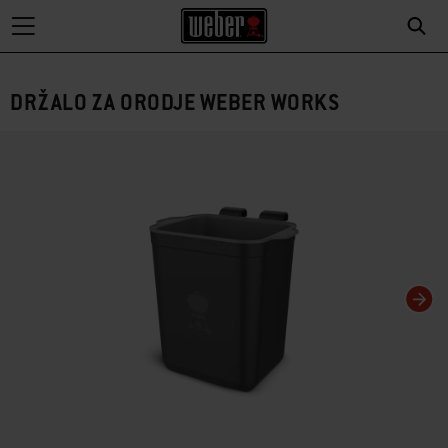
DRŽALO ZA ORODJE WEBER WORKS
Če spremenite trenutni diapozitiv tega vrtiljaka, se spremeni trenutni diapozitiv s