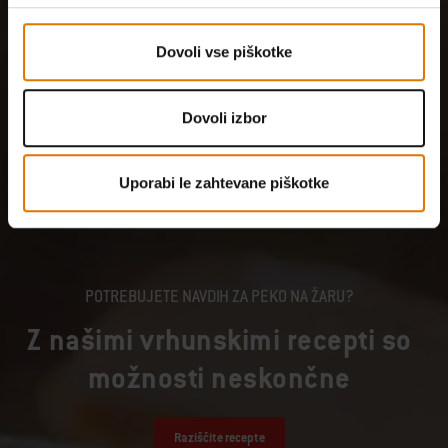
Dovoli vse piškotke
Dovoli izbor
Uporabi le zahtevane piškotke
POTREBUJETE NAVDIH ZA PEKO NA ŽARU?
Z našimi vrhunskimi recepti so
možnosti neskončne
Raziščite recepte