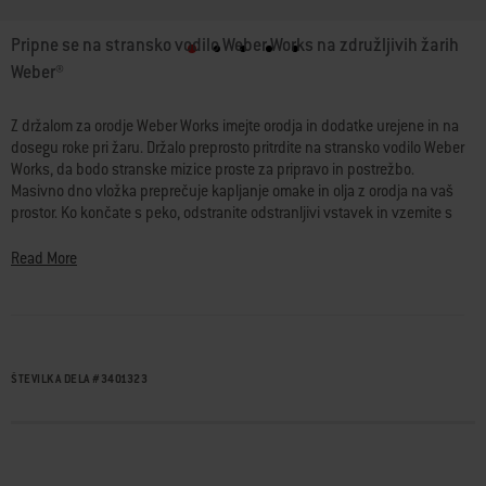
Pripne se na stransko vodilo Weber Works na združljivih žarih
Weber®
Z držalom za orodje Weber Works imejte orodja in dodatke urejene in na
dosegu roke pri žaru. Držalo preprosto pritrdite na stransko vodilo Weber
Works, da bodo stranske mizice proste za pripravo in postrežbo.
Masivno dno vložka preprečuje kapljanje omake in olja z orodja na vaš
prostor. Ko končate s peko, odstranite odstranljivi vstavek in vzemite s
seboj vse, kar potrebujete za hitro in enostavno čiščenje. Primerno za
združljive modele žarov Weber® s stranskim vodilom Weber Works.
Read More
Držalo za orodje Weber Works je del sistema Weber Works, linije
zamenljivih dodatkov, ki vam pomagajo preprosto prestavljati hrano iz
kuhinje na žar in na mizo.
ŠTEVILKA DELA
#
3401323
• Pripne se na stransko vodilo Weber Works na združljivih žarih Weber®
• Drži različna orodja, da so na dosegu roke
• Odstranljiv vložek za prevoz orodja iz kuhinje
• Naredi prostor na stranski mizici
• Vložek je primeren za pomivanje v pomivalnem stroju