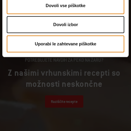
Dovoli vse piškotke
Dovoli izbor
Uporabi le zahtevane piškotke
POTREBUJETE NAVDIH ZA PEKO NA ŽARU?
Z našimi vrhunskimi recepti so
možnosti neskončne
Raziščite recepte