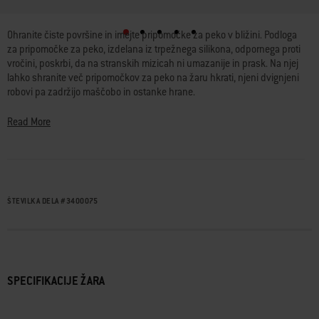
Ohranite čiste površine in imejte pripomočke za peko v bližini. Podloga
za pripomočke za peko, izdelana iz trpežnega silikona, odpornega proti
vročini, poskrbi, da na stranskih mizicah ni umazanije in prask. Na njej
lahko shranite več pripomočkov za peko na žaru hkrati, njeni dvignjeni
robovi pa zadržijo maščobo in ostanke hrane.
• Material sililkon, odporen proti vročini, je trpežen in enostaven za
Read More
čiščenje
• Poskrbi, da stranski mizici žara ostaneta čisti in ščiti površine pred
praskami
• Na njej lahko hkrati shranite več pripomočkov za peko na žaru
• Dvignjeni robovi zadržijo maščobo in ostanke hrane
ŠTEVILKA DELA
#
3400075
• Primerna za pomivanje v pomivalnem stroju za enostavno čiščenje
SPECIFIKACIJE ŽARA