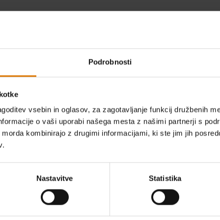
Dimenzije – zaprt pokrov (centimetri)
Premer (ce
91cm V x 47cm Š x 56cm D
47
Podrobnosti
Skupno območje za peko (centimetri)
Teža (kg)
1548cm²
9
škotke
Informacije o garanciji
goditev vsebin in oglasov, za zagotavljanje funkcij družbenih me
nformacije o vaši uporabi našega mesta z našimi partnerji s pod
ih morda kombinirajo z drugimi informacijami, ki ste jim jih posredov
v.
Nastavitve
Statistika