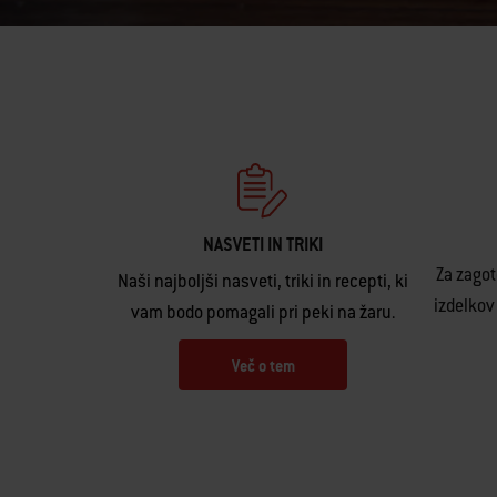
NASVETI IN TRIKI
Za zagot
Naši najboljši nasveti, triki in recepti, ki
izdelkov
vam bodo pomagali pri peki na žaru.
Več o tem