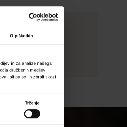
ntimetri)
O piškotkih
dijev in za analize našega
ročja družbenih medijev,
ali ali pa so jih zbrali skozi
Trženje