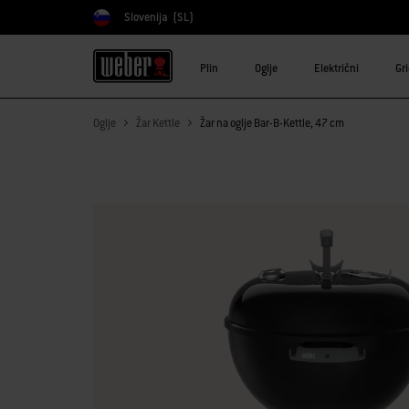
Slovenija
(SL)
Izberite državo
Plin
Oglje
Električni
Gr
Oglje
Žar Kettle
Žar na oglje Bar-B-Kettle, 47 cm