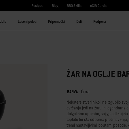
Recipes
Blog
BBQ Skills
eGift Cards
iddle
Leseni peleti
Pripomočki
Deli
Podpora
ŽAR NA OGLJE BAR
Color
Črna
BARVA :
Nekatere stvari nikoli ne izgubijo sv
cvrčanju jedi na žaru in legendarna ob
dolgoletno uporabo, saj ga odlikujeta
toploto ter sta odporna proti rjavenju
tremi nastavljivimi loputami posode