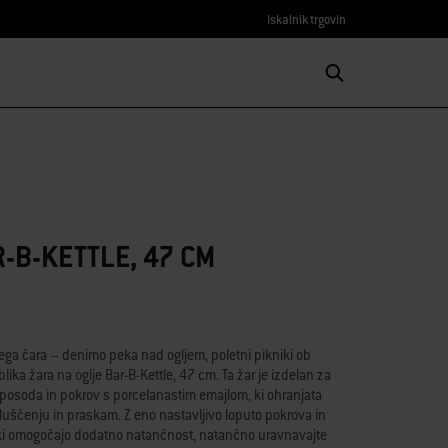
Iskalnik trgovin
-B-KETTLE, 47 CM
ojega čara – denimo peka nad ogljem, poletni pikniki ob
lika žara na oglje Bar-B-Kettle, 47 cm. Ta žar je izdelan za
 posoda in pokrov s porcelanastim emajlom, ki ohranjata
, luščenju in praskam. Z eno nastavljivo loputo pokrova in
, ki omogočajo dodatno natančnost, natančno uravnavajte