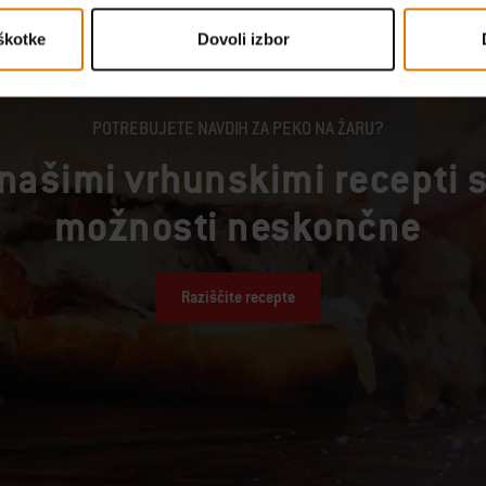
škotke
Dovoli izbor
POTREBUJETE NAVDIH ZA PEKO NA ŽARU?
 našimi vrhunskimi recepti 
možnosti neskončne
Raziščite recepte