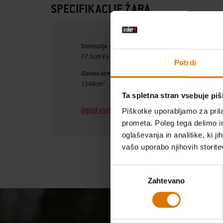
SPECIFIKACIJE ŽARA
Dimenzije – odprt pokrov (centimetri)
77.5cm V x 47cm Š x 65.5cm D
Potrdi
Glavno območje za peko (centimetri)
1548cm²
Ta spletna stran vsebuje pi
Ogled vseh specifikacij
Piškotke uporabljamo za prila
prometa. Poleg tega delimo i
oglaševanja in analitike, ki j
vašo uporabo njihovih storite
Izbira
Zahtevano
soglasja