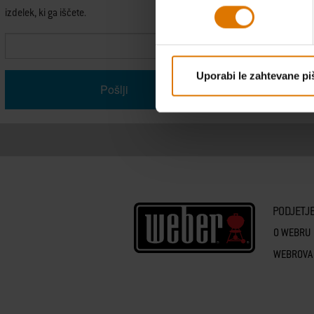
izdelek, ki ga iščete.
Enter Search Term
Uporabi le zahtevane pi
PODJETJ
O WEBRU
WEBROVA