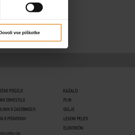
Dovoli vse piškotke
OŠNI POGOJI
KAZALO
NO OBVESTILO
PLIN
ILNIK O ZASEBNOSTI
OGLJE
VA O PIŠKOTKIH
LESENI PELETI
ELEKTRIČNI
securely via