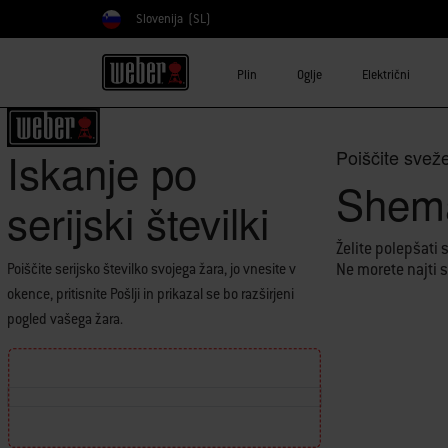
Slovenija
(SL)
Izberite državo
Plin
Oglje
Električni
Iskanje po
Poiščite
svež
Shem
serijski številki
Želite polepšati
Ne morete najti s
Poiščite serijsko številko svojega žara, jo vnesite v
okence, pritisnite Pošlji in prikazal se bo razširjeni
pogled vašega žara.
Find the location of your Serial Number