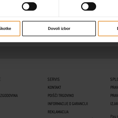
škotke
Dovoli izbor
E
SERVIS
SPL
KONTAKT
PRAV
 ZGODOVINA
POIŠČI TRGOVINO
PRAV
INFORMACIJE O GARANCIJI
IZJA
REKLAMACIJA
Pay 