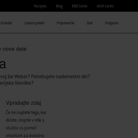
Recipes
Blog
BBQ Skills
eGift Cards
Griddle
Leseni peleti
Pripomočki
Deli
Podpora
e
nove dele
a
 svoj žar Weber? Potrebujete nadomestni del?
erijske številke?
Vprašajte zdaj
Če ne najdete tega, kar
iščete, stopite v stik s
službo za pomoč
strankam
za dodatno