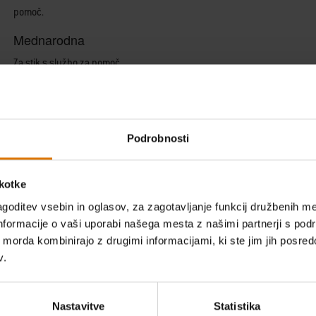
pomoč.
Mednarodna
Za stik s službo za pomoč
strankam izven ZDA ali
Kanade, kliknite
tukaj
, da
izberete svojo državo.
Podrobnosti
škotke
goditev vsebin in oglasov, za zagotavljanje funkcij družbenih me
nformacije o vaši uporabi našega mesta z našimi partnerji s pod
ih morda kombinirajo z drugimi informacijami, ki ste jim jih posredov
v.
Nastavitve
Statistika