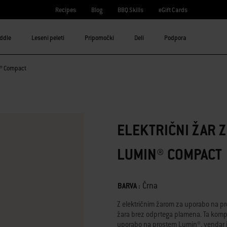
Recipes
Blog
BBQ Skills
eGift Cards
iddle
Leseni peleti
Pripomočki
Deli
Podpora
n® Compact
ELEKTRIČNI ŽAR 
LUMIN® COMPACT
Color
Črna
BARVA :
Z električnim žarom za uporabo na 
žara brez odprtega plamena. Ta kompak
uporabo na prostem Lumin®, vendar je