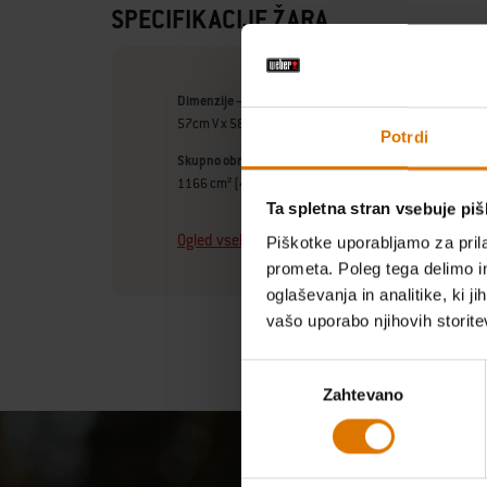
SPECIFIKACIJE ŽARA
Dimenzije – odprt pokrov (centimetri)
57cm V x 58.50cm Š x 45.50cm D
Potrdi
Skupno območje za peko (centimetri)
1166 cm² (43 x 28)
Ta spletna stran vsebuje pi
Ogled vseh specifikacij
Piškotke uporabljamo za prila
prometa. Poleg tega delimo i
oglaševanja in analitike, ki j
vašo uporabo njihovih storite
Izbira
Zahtevano
soglasja