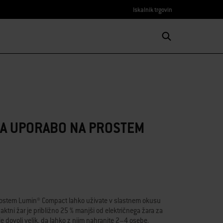
Iskalnik trgovin
ZA UPORABO NA PROSTEM
prostem Lumin® Compact lahko uživate v slastnem okusu
tni žar je približno 25 % manjši od električnega žara za
 dovolj velik, da lahko z njim nahranite 2–4 osebe.