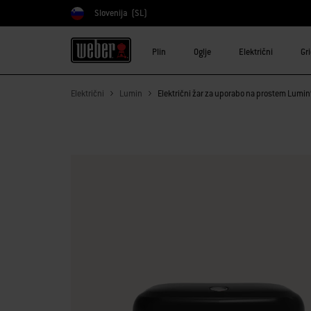
Slovenija
(SL)
Izberite državo
Plin
Oglje
Električni
Gr
Električni
Lumin
Električni žar za uporabo na prostem Lumi