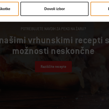
škotke
Dovoli izbor
POTREBUJETE NAVDIH ZA PEKO NA ŽARU?
 našimi vrhunskimi recepti 
možnosti neskončne
Raziščite recepte