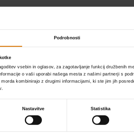
Dimenzije – zaprt pokrov (centimetri)
Glavno obmo
28cm V x 58.50cm Š x 42cm D
1166 cm² (4
Podrobnosti
Teža (kg)
Vrsta goriv
12.00
Električni
škotke
Informacije o garanciji
goditev vsebin in oglasov, za zagotavljanje funkcij družbenih me
nformacije o vaši uporabi našega mesta z našimi partnerji s pod
ih morda kombinirajo z drugimi informacijami, ki ste jim jih posredov
v.
Nastavitve
Statistika