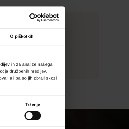
čje za peko (centimetri)
3 x 28)
O piškotkih
a
dijev in za analize našega
ročja družbenih medijev,
ali ali pa so jih zbrali skozi
Trženje