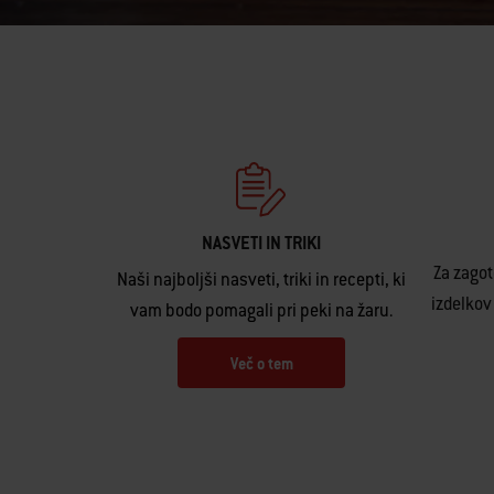
NASVETI IN TRIKI
Za zagot
Naši najboljši nasveti, triki in recepti, ki
izdelkov
vam bodo pomagali pri peki na žaru.
Več o tem