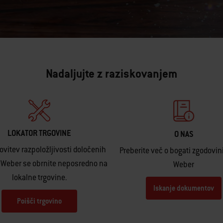
Nadaljujte z raziskovanjem
LOKATOR TRGOVINE
O NAS
ovitev razpoložljivosti določenih
Preberite več o bogati zgodovin
 Weber se obrnite neposredno na
Weber
lokalne trgovine.
Iskanje dokumentov
Poišči trgovino