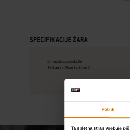
SPECIFIKACIJE ŽARA
Dimenzije zunaj škatle
38.5cm V x 76cm Š x 50cm D
Potrdi
Ta spletna stran vsebuje pi