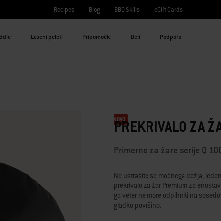
Recipes
Blog
BBQ Skills
eGift Cards
iddle
Leseni peleti
Pripomočki
Deli
Podpora
NOVO
PREKRIVALO ZA Ž
Primerno za žare serije Q 1
Ne ustrašite se močnega dežja, lede
prekrivalo za žar Premium za enostavno
ga veter ne more odpihniti na sosedo
gladko površino.