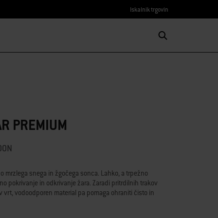
Iskalnik trgovin
AR PREMIUM
000N
no mrzlega snega in žgočega sonca. Lahko, a trpežno
 pokrivanje in odkrivanje žara. Zaradi pritrdilnih trakov
v vrt, vodoodporen material pa pomaga ohraniti čisto in