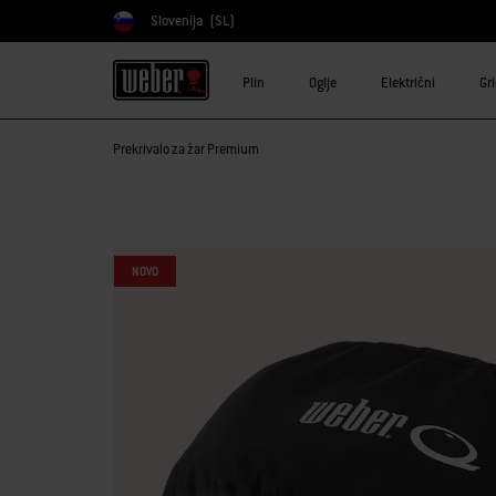
Slovenija
(SL)
Izberite državo
Plin
Oglje
Električni
Gr
Prekrivalo za žar Premium
NOVO