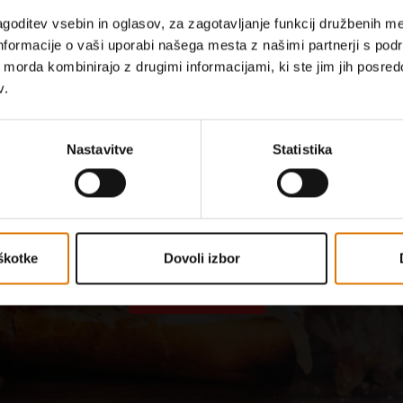
goditev vsebin in oglasov, za zagotavljanje funkcij družbenih me
nformacije o vaši uporabi našega mesta z našimi partnerji s pod
ih morda kombinirajo z drugimi informacijami, ki ste jim jih posredov
v.
Nastavitve
Statistika
POTREBUJETE NAVDIH ZA PEKO NA ŽARU?
 našimi vrhunskimi recepti 
možnosti neskončne
škotke
Dovoli izbor
Raziščite recepte