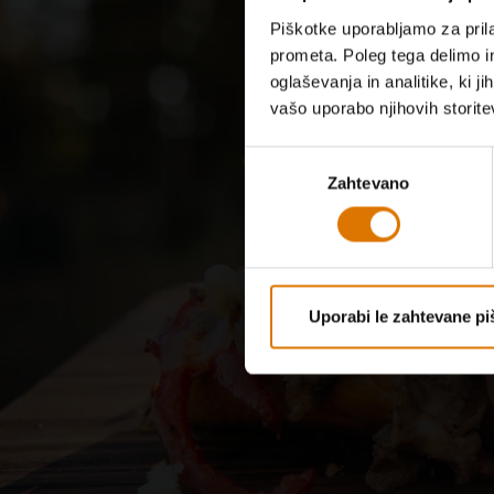
Piškotke uporabljamo za prila
prometa. Poleg tega delimo i
oglaševanja in analitike, ki j
vašo uporabo njihovih storite
Izbira
Zahtevano
soglasja
Z
Uporabi le zahtevane pi