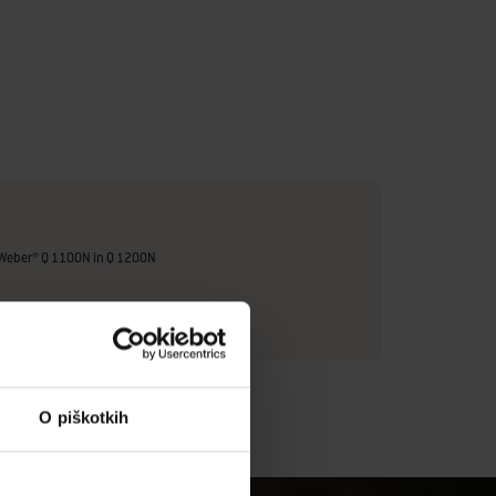
i Weber® Q 1100N in Q 1200N
O piškotkih