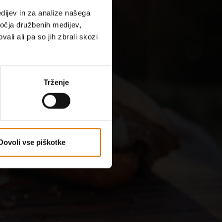
dijev in za analize našega
ročja družbenih medijev,
ali ali pa so jih zbrali skozi
Trženje
so
Dovoli vse piškotke