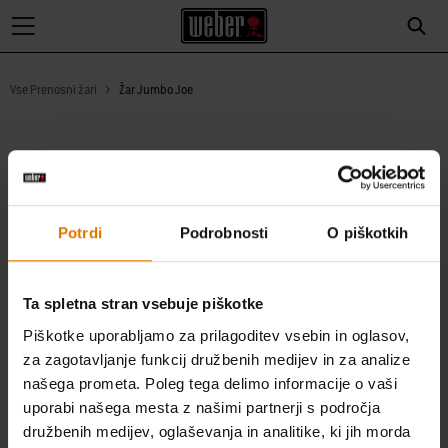
Vse Prenosni žari
Žar Jumbo Joe
Potrdi
Podrobnosti
O piškotkih
Ta spletna stran vsebuje piškotke
Piškotke uporabljamo za prilagoditev vsebin in oglasov,
za zagotavljanje funkcij družbenih medijev in za analize
našega prometa. Poleg tega delimo informacije o vaši
CAN’T DECIDE ON A BARBECUE? RECEIVE EXTENSIVE ADVICE
uporabi našega mesta z našimi partnerji s področja
FROM OUR EXPERT STAFF
družbenih medijev, oglaševanja in analitike, ki jih morda