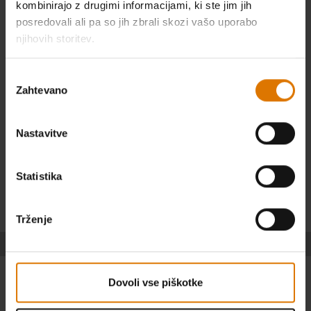
kombinirajo z drugimi informacijami, ki ste jim jih
posredovali ali pa so jih zbrali skozi vašo uporabo
Find a store near you
njihovih storitev.
Izbira
Find a store
Zahtevano
soglasja
Nastavitve
Statistika
Trženje
Dovoli vse piškotke
PODJETJE