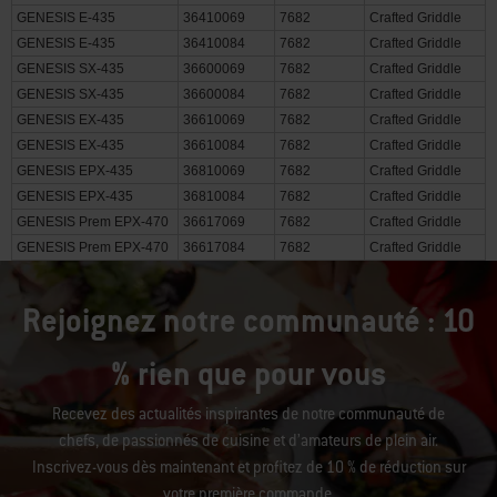
GENESIS E-425s
36310084
7682
Crafted Griddle
GENESIS E-435
36410069
7682
Crafted Griddle
GENESIS E-435
36410084
7682
Crafted Griddle
GENESIS SX-435
36600069
7682
Crafted Griddle
GENESIS SX-435
36600084
7682
Crafted Griddle
GENESIS EX-435
36610069
7682
Crafted Griddle
GENESIS EX-435
36610084
7682
Crafted Griddle
GENESIS EPX-435
36810069
7682
Crafted Griddle
GENESIS EPX-435
36810084
7682
Crafted Griddle
GENESIS Prem EPX-470
36617069
7682
Crafted Griddle
GENESIS Prem EPX-470
36617084
7682
Crafted Griddle
Rejoignez notre communauté : 10
% rien que pour vous
Recevez des actualités inspirantes de notre communauté de
chefs, de passionnés de cuisine et d’amateurs de plein air.
Inscrivez-vous dès maintenant et profitez de 10 % de réduction sur