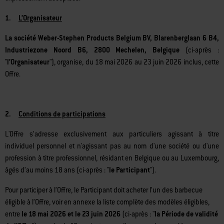
expressément acceptées.
1.
L’Organisateur
La société
Weber-Stephen Products Belgium BV, Blarenberglaan 6 B4,
Industriezone Noord B6, 2800 Mechelen, Belgique
(ci-apr
ès
:
"
l’Organisateur
")
, organise, du 18 mai 2026 au 23 juin 2026 inclus, cette
Offre.
2.
Conditions de participations
L'Offre s’adresse exclusivement aux particuliers agissant à titre
individuel personnel et n'agissant pas au nom d'une société ou d'une
profession à titre professionnel, résidant en Belgique ou au Luxembourg,
âgés d’au moins 18 ans (
ci-apr
ès
: "
le Participant
").
Pour participer à l’Offre, le Participant doit acheter l’un des barbecue
éligible à l’Offre, voir en annexe la liste complète des modèles éligibles,