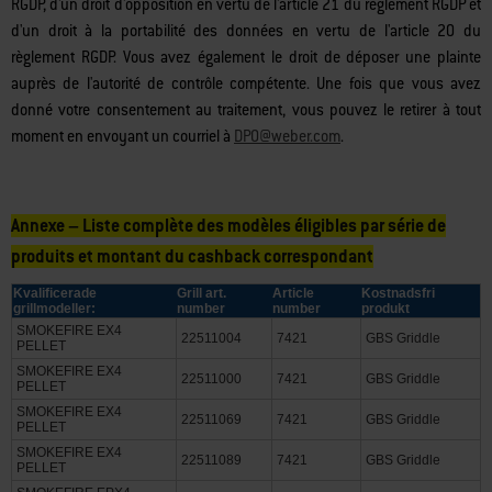
droit de limitation du traitement en vertu de l'article 18 du règlement
RGDP, d'un droit d'opposition en vertu de l'article 21 du règlement RGDP et
d'un droit à la portabilité des données en vertu de l'article 20 du
règlement RGDP. Vous avez également le droit de déposer une plainte
auprès de l'autorité de contrôle compétente. Une fois que vous avez
donné votre consentement au traitement, vous pouvez le retirer à tout
moment en envoyant un courriel à
DPO@weber.com
.
Annexe – Liste complète des modèles éligibles par série de
produits et montant du cashback correspondant
Kvalificerade
Grill art.
Article
Kostnadsfri
grillmodeller:
number
number
produkt
SMOKEFIRE EX4
22511004
7421
GBS Griddle
PELLET
SMOKEFIRE EX4
22511000
7421
GBS Griddle
PELLET
SMOKEFIRE EX4
22511069
7421
GBS Griddle
PELLET
SMOKEFIRE EX4
22511089
7421
GBS Griddle