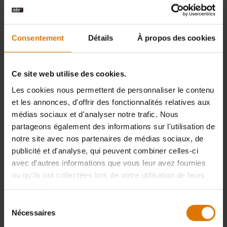
le consommateur d’être attrait ou d’attraire l’Organisateur devant les
tribunaux de son lieu de résidence.
Consentement
Détails
À propos des cookies
6.
Réclamations
Ce site web utilise des cookies.
Toute réclamation devra être portée à la connaissance de l’Organisateur
Les cookies nous permettent de personnaliser le contenu
avant le 30 août 2026
en écrivant à :
service.consommateur@take-off.fr
,
et les annonces, d'offrir des fonctionnalités relatives aux
en précisant le numéro de l’opération (
4409
) dans l’objet de votre e-mail.
médias sociaux et d'analyser notre trafic. Nous
L’opération sera définitivement clôturée après cette date.
partageons également des informations sur l'utilisation de
notre site avec nos partenaires de médias sociaux, de
publicité et d'analyse, qui peuvent combiner celles-ci
7.
Privacy policy
avec d'autres informations que vous leur avez fournies
ou qu'ils ont collectées lors de votre utilisation de leurs
L'Organisateur est le responsable du traitement des données
services.
personnelles collectées et traitées dans le cadre de l'Offre. L'Organisateur
se conformera à toutes les réglementations pertinentes en matière de
Sélection
protection des données, telles que modifiées. Les données transférées à
Nécessaires
du
l'Organisateur à la suite de la participation à l'Offre seront stockées,
consentement