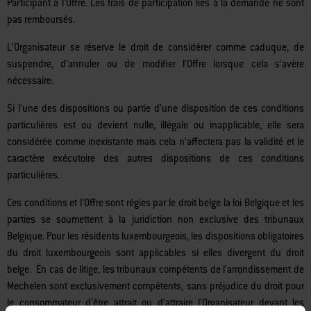
seule discrétion, se réserver le droit de refuser la participation de le
Participant à l’Offre. Les frais de participation liés à la demande ne sont
pas remboursés.
L’Organisateur se réserve le droit de considérer comme caduque, de
suspendre, d’annuler ou de modifier l’Offre lorsque cela s’avère
nécessaire.
Si l’une des dispositions ou partie d’une disposition de ces conditions
particulières est ou devient nulle, illégale ou inapplicable, elle sera
considérée comme inexistante mais cela n’affectera pas la validité et le
caractère exécutoire des autres dispositions de ces conditions
particulières.
Ces conditions et l’Offre sont régies par le droit belge la loi Belgique et les
parties se soumettent à la juridiction non exclusive des tribunaux
Belgique. Pour les résidents luxembourgeois, les dispositions obligatoires
du droit luxembourgeois sont applicables si elles divergent du droit
belge. En cas de litige, les tribunaux compétents de l’arrondissement de
Mechelen sont exclusivement compétents, sans préjudice du droit pour