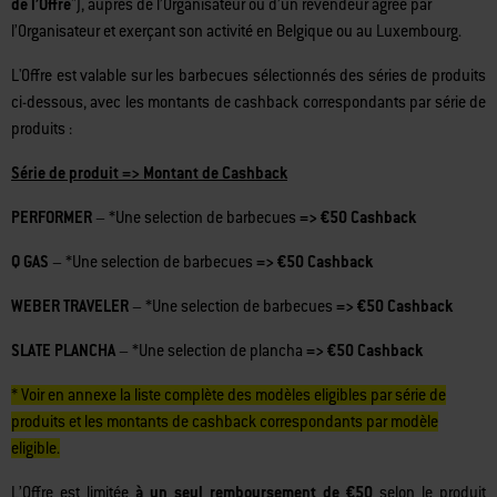
entre
le 18 mai 2026 et le 23 juin 2026
(
ci-apr
ès
: "
la Période de validité
de l’Offre
"), auprès de l’Organisateur ou d’un revendeur agréé par
l’Organisateur et exerçant son activité en Belgique ou au Luxembourg.
L'Offre est valable sur les barbecues sélectionnés des séries de produits
ci-dessous, avec les montants de cashback correspondants par série de
produits :
Série de produit => Montant de Cashback
PERFORMER
– *Une selection de barbecues
=> €50 Cashback
Q GAS
– *Une selection de barbecues
=> €50 Cashback
WEBER TRAVELER
– *Une selection de barbecues
=> €50 Cashback
SLATE PLANCHA
– *Une selection de plancha
=> €50 Cashback
* Voir en annexe la liste complète des modèles eligibles par série de
produits et les montants de cashback correspondants par modèle
eligible.