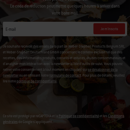
votre première commande.
Le code de réduction peut mettre quelques heures à arriver dans
votre boîte mail.
Je m'inscris
E-mail
Je souhaite recevoir des emails de la part de Weber-Stephen Products Belgium SRL
et Weber-Stephen Deutschland GmbH concernant le contenu exclusif tel que des
recettes, des informations produits, conseils et astuces, études consommateurs et
d'analyser mon intéraction avec la newsletter à l'ide d'outils de suivi. Vous pouvez
retirer votre consentement à tout moment en cliquant sur
se désabonner de la
newsletter
ou en utilisant notre
formulaire de contact
. Pour plus de détails, veuillez
lire notre
politique de confidentialité
.
Ce site est protégé par reCAPTCHA et la
Politique de confidentialité
et les
Conditions
générales
de Google s’appliquent.