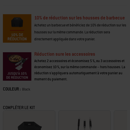
combustion surélevés, tandis que les résidus d’aliments tombent en
page.
dessous, ce qui limite l’encrassement et garantit que le barbecue
s’allume à chaque fois.
10% de réduction sur les housses de barbecue
•
Les brûleurs PureBlu
diffusent une chaleur uniforme sur toute la grille
Achetez un barbecue et bénéficiez de 10% de réduction sur les
de cuisson
housses sur la même commande. La réduction sera
•
Les grilles de cuisson en fonte émaillée
retiennent la chaleur pour une
directement appliquée dans votre panier.
saisie optimale des aliments.
•
Les barres Flavorizer
vaporisent les jus, ce qui rehausse la saveur
typique d'un barbecue
Réduction sure les accessoires
•
Système de gestion des graisses
avec bac à graisse amovible
Achetez 2 accessoires et économisez 5 %, ou 3 accessoires et
•
Les grilles de cuisson WEBER CRAFTED
démultiplient les techniques
économisez 10 %, sur la même commande – hors housses. La
de cuisson au barbecue
réduction s'appliquera automatiquement à votre panier au
moment du paiement.
COULEUR :
Color
Black
COMPLÉTER LE KIT