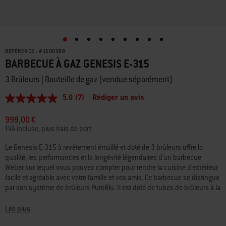
RÉFÉRENCE :
#
1500388
BARBECUE À GAZ GENESIS E-315
3 Brûleurs | Bouteille de gaz (vendue séparément)
5.0
(7)
Rédiger un avis
5.0
étoiles
sur
999,00 €
5,
TVA incluse, plus frais de port
valeur
de
Le Genesis E-315 à revêtement émaillé et doté de 3 brûleurs offre la
la
qualité, les performances et la longévité légendaires d'un barbecue
note
moyenne.
Weber sur lequel vous pouvez compter pour rendre la cuisine d'extérieur
Read
facile et agréable avec votre famille et vos amis. Ce barbecue se distingue
7
par son système de brûleurs PureBlu. Il est doté de tubes de brûleurs à la
Reviews.
forme conique unique qui génèrent une pression et des flammes
Lien
sur
régulières et diffusent une chaleur uniforme sur toute la surface de
Lire plus
la
cuisson. Les flammes sont dirigées au-dessus des orifices de
même