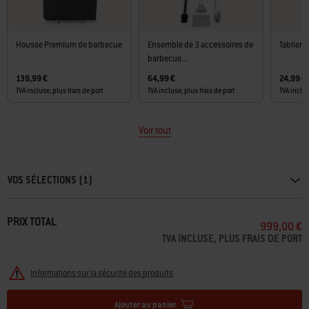
Housse Premium de barbecue
Ensemble de 3 accessoires de
Tablier
barbecue...
139,99 €
64,99 €
24,99 €
TVA incluse, plus frais de port
TVA incluse, plus frais de port
TVA inclus
Voir tout
Carousel containing list of product recommendations. Please use left and ar
VOS SÉLECTIONS (1)
PRIX TOTAL
999,00 €
TVA INCLUSE, PLUS FRAIS DE PORT
Informations sur la sécurité des produits
Ajouter au panier