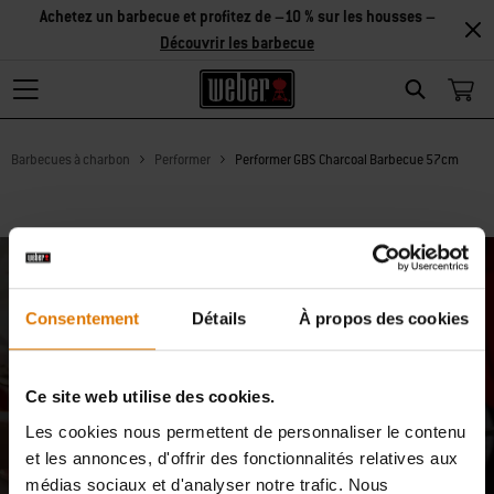
Achetez un barbecue et profitez de –10 % sur les housses –
Découvrir les barbecue
Search
Barbecues à charbon
Performer
Performer GBS Charcoal Barbecue 57cm
Rejoignez notre communauté : 10
Consentement
Détails
À propos des cookies
% rien que pour vous
Recevez des actualités inspirantes de notre communauté de
Ce site web utilise des cookies.
chefs, de passionnés de cuisine et d’amateurs de plein air.
Les cookies nous permettent de personnaliser le contenu
Inscrivez-vous dès maintenant et profitez de 10 % de réduction sur
et les annonces, d'offrir des fonctionnalités relatives aux
votre première commande.
médias sociaux et d'analyser notre trafic. Nous