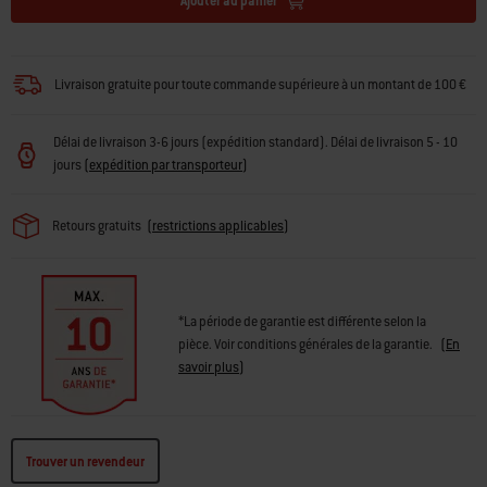
Ajouter au panier
· Étagère de stockage filaire inférieure
· Grille foyère durable
· 3 pieds en aluminium résistants à la corrosion
· Garantie limitée de 10 ans
Livraison gratuite pour toute commande supérieure à un montant de 100 €
Délai de livraison 3-6 jours (expédition standard). Délai de livraison 5 - 10
jours
(
expédition par transporteur
)
Retours gratuits
(
restrictions applicables
)
*La période de garantie est différente selon la
pièce. Voir conditions générales de la garantie.
(
En
savoir plus
)
Trouver un revendeur