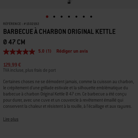
RÉFÉRENCE :
#
1502192
BARBECUE À CHARBON ORIGINAL KETTLE
Ø 47 CM
5.0
(1)
Rédiger un avis
5.0
étoiles
sur
129,99 €
5,
TVA incluse, plus frais de port
valeur
de
Certaines choses ne se démodent jamais, comme la cuisson au charbon,
la
le crépitement d'une grillade estivale et la silhouette emblématique du
note
moyenne.
barbecue à charbon Original Kettle Ø 47 cm. Ce barbecue a été conçu
Read
pour durer, avec une cuve et un couvercle à revêtement émaillé qui
a
conservent la chaleur et résistent à la rouille, à l’écaillage et aux rayures.
Review.
Peaufinez le réglage de la chaleur pour des résultats parfaits grâce aux
Lien
sur
clapets de ventilation de la cuve et du couvercle réglables, et surveillez la
Lire plus
la
température à l'aide du thermomètre intégré au couvercle. La grille de
même
cuisson en acier chromé durable chauffe uniformément et offre un
page.
nettoyage facile, tandis que le cendrier garde votre terrasse impeccable.