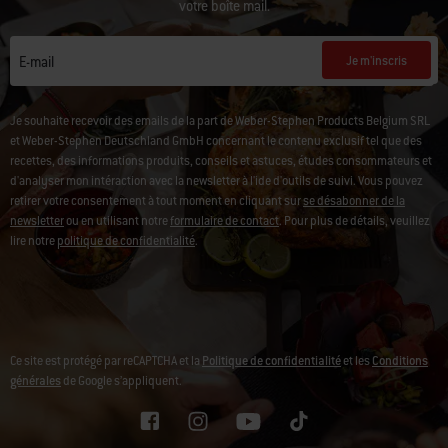
votre boîte mail.
Je m'inscris
E-mail
Je souhaite recevoir des emails de la part de Weber-Stephen Products Belgium SRL
et Weber-Stephen Deutschland GmbH concernant le contenu exclusif tel que des
recettes, des informations produits, conseils et astuces, études consommateurs et
d'analyser mon intéraction avec la newsletter à l'ide d'outils de suivi. Vous pouvez
retirer votre consentement à tout moment en cliquant sur
se désabonner de la
newsletter
ou en utilisant notre
formulaire de contact
. Pour plus de détails, veuillez
lire notre
politique de confidentialité
.
Ce site est protégé par reCAPTCHA et la
Politique de confidentialité
et les
Conditions
générales
de Google s’appliquent.