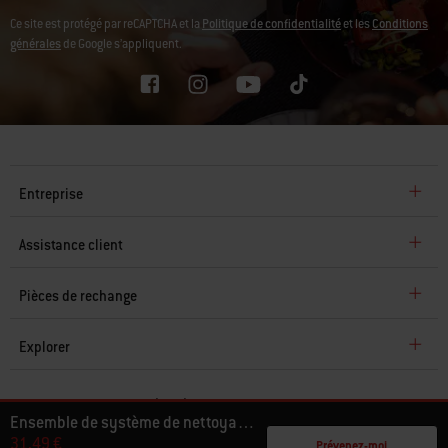
Ce site est protégé par reCAPTCHA et la
Politique de confidentialité
et les
Conditions
générales
de Google s’appliquent.
Entreprise
Assistance client
Pièces de rechange
Explorer
Ensemble de système de nettoyage One-Touch
© 2026 Weber. Tous droits réservés.
31,49 €
Prévenez-moi