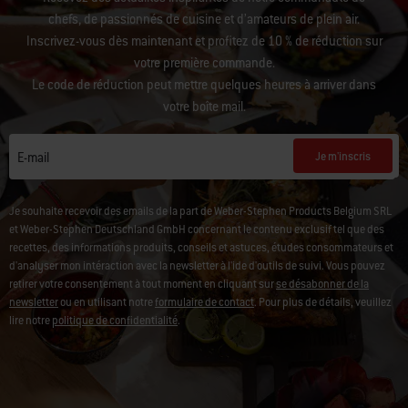
Recevez des actualités inspirantes de notre communauté de
chefs, de passionnés de cuisine et d’amateurs de plein air.
Inscrivez-vous dès maintenant et profitez de 10 % de réduction sur
votre première commande.
Le code de réduction peut mettre quelques heures à arriver dans
votre boîte mail.
Je m'inscris
E-mail
Je souhaite recevoir des emails de la part de Weber-Stephen Products Belgium SRL
et Weber-Stephen Deutschland GmbH concernant le contenu exclusif tel que des
recettes, des informations produits, conseils et astuces, études consommateurs et
d'analyser mon intéraction avec la newsletter à l'ide d'outils de suivi. Vous pouvez
retirer votre consentement à tout moment en cliquant sur
se désabonner de la
newsletter
ou en utilisant notre
formulaire de contact
. Pour plus de détails, veuillez
lire notre
politique de confidentialité
.