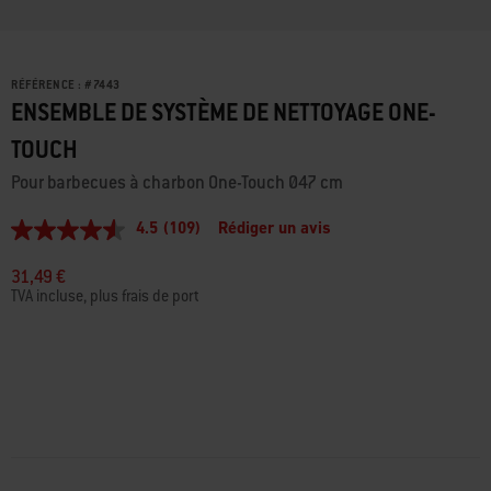
RÉFÉRENCE :
#
7443
ENSEMBLE DE SYSTÈME DE NETTOYAGE ONE-
TOUCH
Pour barbecues à charbon One-Touch Ø47 cm
4.5
(109)
Rédiger un avis
4.5
étoiles
sur
31,49 €
5,
TVA incluse, plus frais de port
valeur
de
la
note
moyenne.
Read
109
Reviews.
Lien