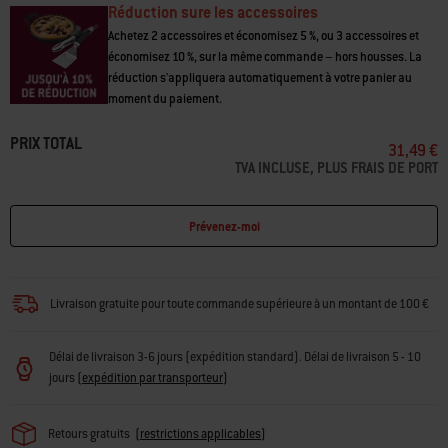
sur
la
même
Réduction sure les accessoires
page.
Achetez 2 accessoires et économisez 5 %, ou 3 accessoires et
économisez 10 %, sur la même commande – hors housses. La
réduction s'appliquera automatiquement à votre panier au
moment du paiement.
PRIX TOTAL
31,49 €
TVA INCLUSE, PLUS FRAIS DE PORT
Prévenez-moi
Livraison gratuite pour toute commande supérieure à un montant de 100 €
Délai de livraison 3-6 jours (expédition standard). Délai de livraison 5 - 10
jours
(
expédition par transporteur
)