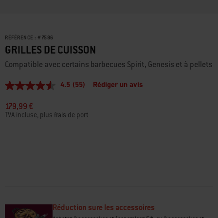
RÉFÉRENCE :
#
7586
GRILLES DE CUISSON
Compatible avec certains barbecues Spirit, Genesis et à pellets
4.5
(55)
Rédiger un avis
4.5
étoiles
sur
179,99 €
5,
TVA incluse, plus frais de port
valeur
de
la
note
moyenne.
Read
55
Reviews.
Lien
sur
la
même