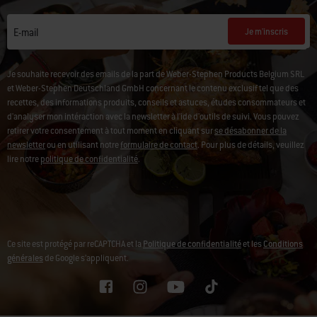
votre boîte mail.
Je m'inscris
E-mail
Je souhaite recevoir des emails de la part de Weber-Stephen Products Belgium SRL
et Weber-Stephen Deutschland GmbH concernant le contenu exclusif tel que des
recettes, des informations produits, conseils et astuces, études consommateurs et
d'analyser mon intéraction avec la newsletter à l'ide d'outils de suivi. Vous pouvez
retirer votre consentement à tout moment en cliquant sur
se désabonner de la
newsletter
ou en utilisant notre
formulaire de contact
. Pour plus de détails, veuillez
lire notre
politique de confidentialité
.
Ce site est protégé par reCAPTCHA et la
Politique de confidentialité
et les
Conditions
générales
de Google s’appliquent.