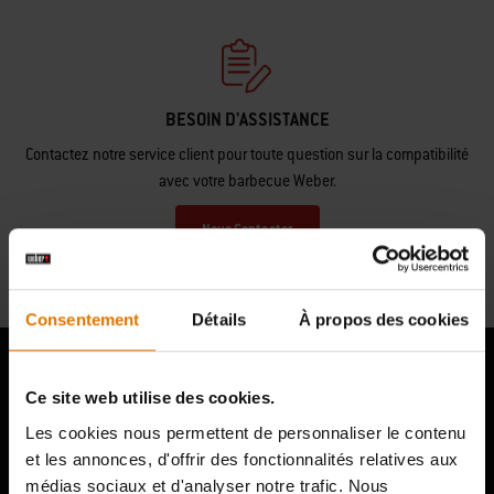
BESOIN D'ASSISTANCE
Contactez notre service client pour toute question sur la compatibilité
avec votre barbecue Weber.
Nous Contacter
Consentement
Détails
À propos des cookies
Ce site web utilise des cookies.
Les cookies nous permettent de personnaliser le contenu
et les annonces, d'offrir des fonctionnalités relatives aux
Hear From Other Grillers
médias sociaux et d'analyser notre trafic. Nous