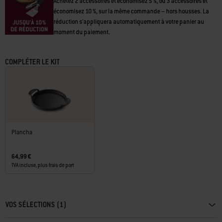
Réduction sure les accessoires
page.
Achetez 2 accessoires et économisez 5 %, ou 3 accessoires et
économisez 10 %, sur la même commande – hors housses. La
réduction s'appliquera automatiquement à votre panier au
moment du paiement.
COMPLÉTER LE KIT
Plancha
64,99 €
TVA incluse, plus frais de port
Carousel containing list of product recommendations. Please use left and ar
VOS SÉLECTIONS (1)