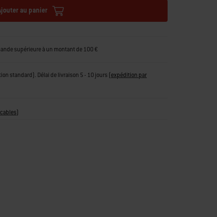
Ajouter au panier
mande supérieure à un montant de 100 €
tion standard). Délai de livraison 5 - 10 jours
(
expédition par
icables
)