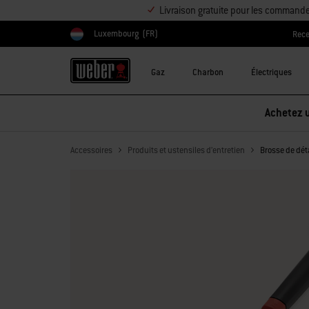
Livraison gratuite pour les command
Luxembourg
(FR)
Rece
Choisir un pays
Gaz
Charbon
Électriques
Réduction sur les accessoires – Ache
Accessoires
Produits et ustensiles d’entretien
Brosse de déta