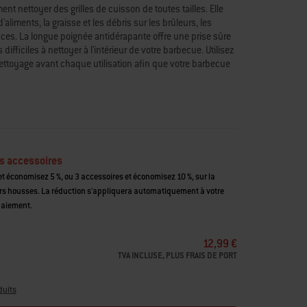
nt nettoyer des grilles de cuisson de toutes tailles. Elle
'aliments, la graisse et les débris sur les brûleurs, les
paces. La longue poignée antidérapante offre une prise sûre
 difficiles à nettoyer à l'intérieur de votre barbecue. Utilisez
ettoyage avant chaque utilisation afin que votre barbecue
hain repas soit aussi délicieux que le précédent.
ndre et de nettoyer toutes les parties du barbecue
t nettoyer les aliments collés
ur un rangement facile
s accessoires
t économisez 5 %, ou 3 accessoires et économisez 10 %, sur la
housses. La réduction s'appliquera automatiquement à votre
paiement.
12,99 €
TVA INCLUSE, PLUS FRAIS DE PORT
duits