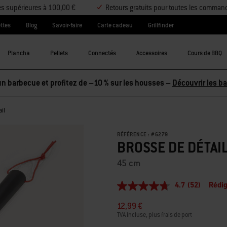
es supérieures à 100,00 €
Retours gratuits pour toutes les comman
ttes
Blog
Savoir-faire
Carte cadeau
Grillfinder
Plancha
Pellets
Connectés
Accessoires
Cours de BBQ
tez 2 accessoires et économisez 5 %, ou 3 accessoires et économi
il
RÉFÉRENCE :
#
6279
BROSSE DE DÉTAI
45 cm
4.7
(52)
Rédig
4.7
étoiles
12,99 €
sur
5,
TVA incluse, plus frais de port
valeur