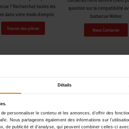
Contactez notre service client p
ecue ? Recherchez toutes les
question sur la compatibilité av
es dans votre mode d'emploi.
barbecue Weber.
Trouver des pièces
Nous Contacter
Détails
Hear From Other Grillers
ies.
e personnaliser le contenu et les annonces, d'offrir des fonctio
rafic. Nous partageons également des informations sur l'utilisati
, de publicité et d'analyse, qui peuvent combiner celles-ci avec