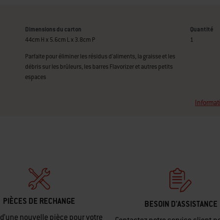
Dimensions du carton
Quantité
44cm H x 5.6cm L x 3.8cm P
1
Parfaite pour éliminer les résidus d'aliments, la graisse et les
débris sur les brûleurs, les barres Flavorizer et autres petits
espaces
Informat
PIÈCES DE RECHANGE
BESOIN D'ASSISTANCE
d’une nouvelle pièce pour votre