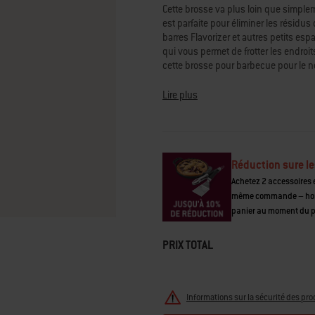
de
Cette brosse va plus loin que simpleme
la
est parfaite pour éliminer les résidus d
note
barres Flavorizer et autres petits es
moyenne.
Read
qui vous permet de frotter les endroits
52
cette brosse pour barbecue pour le n
Reviews.
dure plus longtemps et que votre proc
Lien
sur
Lire plus
la
• La poignée de 45 cm permet d'attei
même
• Poignée confortable pour soulever e
page.
• Boucle pour accrocher la brosse po
• Garantie 2 ans
Réduction sure le
Achetez 2 accessoires e
même commande – hors 
panier au moment du 
PRIX TOTAL
Informations sur la sécurité des pro