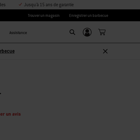
des
Jusqu'à 15 ans de garantie
Trouver un magasin
Enregistrer un barbecue
Assistance
Se connecter/
Search
S’inscrire
sez 10 % –
Découvrir les accessoires
L
er un avis