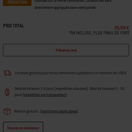
Achetez un barbecue et bénéficiez de 10% de réduction sur les
housses sur la même commande. La réduction sera
directement appliquée dans votre panier.
PRIX TOTAL
39,99 €
TVA INCLUSE, PLUS FRAIS DE PORT
Prévenez-moi
Livraison gratuite pour toute commande supérieure à un montant de 100 €
Délai de livraison 3-6 jours (expédition standard). Délai de livraison 5 - 10
jours
(
expédition par transporteur
)
Retours gratuits
(
restrictions applicables
)