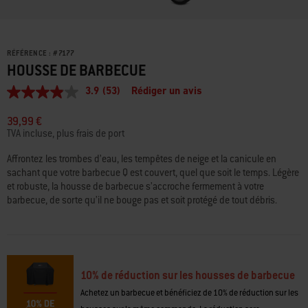
RÉFÉRENCE :
#
7177
HOUSSE DE BARBECUE
3.9
(53)
Rédiger un avis
3.9
étoiles
sur
39,99 €
5,
TVA incluse, plus frais de port
valeur
de
Affrontez les trombes d’eau, les tempêtes de neige et la canicule en
la
sachant que votre barbecue Q est couvert, quel que soit le temps. Légère
note
moyenne.
et robuste, la housse de barbecue s’accroche fermement à votre
Read
barbecue, de sorte qu’il ne bouge pas et soit protégé de tout débris.
53
Reviews.
Lien
sur
la
même
page.
10% de réduction sur les housses de barbecue