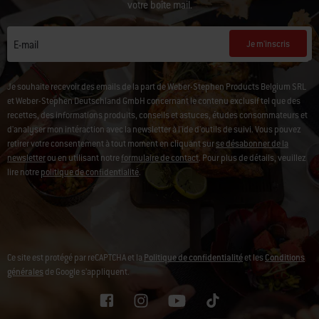
Le code de réduction peut mettre quelques heures à arriver dans
votre boîte mail.
Je m'inscris
E-mail
Je souhaite recevoir des emails de la part de Weber-Stephen Products Belgium SRL
et Weber-Stephen Deutschland GmbH concernant le contenu exclusif tel que des
recettes, des informations produits, conseils et astuces, études consommateurs et
d'analyser mon intéraction avec la newsletter à l'ide d'outils de suivi. Vous pouvez
retirer votre consentement à tout moment en cliquant sur
se désabonner de la
newsletter
ou en utilisant notre
formulaire de contact
. Pour plus de détails, veuillez
lire notre
politique de confidentialité
.
Ce site est protégé par reCAPTCHA et la
Politique de confidentialité
et les
Conditions
générales
de Google s’appliquent.