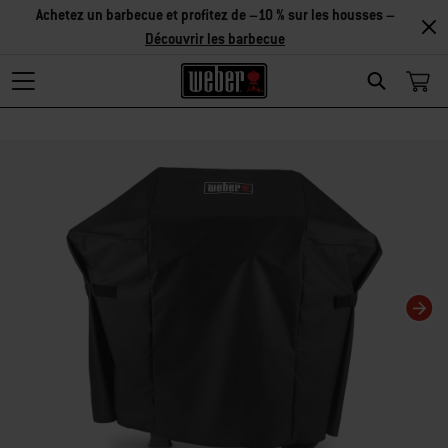
Achetez un barbecue et profitez de –10 % sur les housses –
Découvrir les barbecue
Search
Changing this current slide of this carousel will change the current slide of t