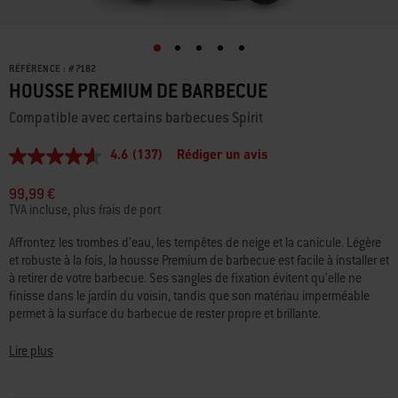
RÉFÉRENCE :
#
7182
HOUSSE PREMIUM DE BARBECUE
Compatible avec certains barbecues Spirit
4.6
(137)
Rédiger un avis
4.6
étoiles
sur
99,99 €
5,
TVA incluse, plus frais de port
valeur
de
Affrontez les trombes d’eau, les tempêtes de neige et la canicule. Légère
la
et robuste à la fois, la housse Premium de barbecue est facile à installer et
note
moyenne.
à retirer de votre barbecue. Ses sangles de fixation évitent qu’elle ne
Read
finisse dans le jardin du voisin, tandis que son matériau imperméable
137
permet à la surface du barbecue de rester propre et brillante.
Reviews.
Lien
sur
- Barbecues à gaz Spirit à 2 et 3 brûleurs fabriqués depuis 2025
Lire plus
la
- Barbecues à gaz Spirit/Spirit II à 2 brûleurs fabriqués entre 2016 et
même
2024
page.