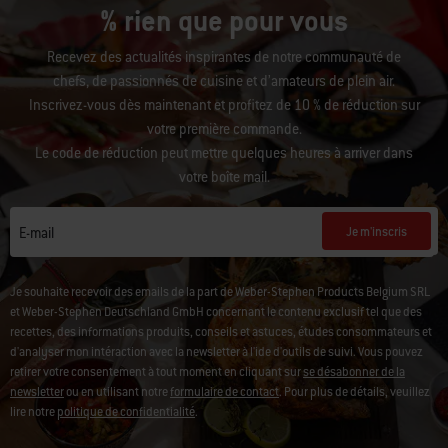
% rien que pour vous
Recevez des actualités inspirantes de notre communauté de
chefs, de passionnés de cuisine et d’amateurs de plein air.
Inscrivez-vous dès maintenant et profitez de 10 % de réduction sur
votre première commande.
Le code de réduction peut mettre quelques heures à arriver dans
votre boîte mail.
Je m'inscris
E-mail
Je souhaite recevoir des emails de la part de Weber-Stephen Products Belgium SRL
et Weber-Stephen Deutschland GmbH concernant le contenu exclusif tel que des
recettes, des informations produits, conseils et astuces, études consommateurs et
d'analyser mon intéraction avec la newsletter à l'ide d'outils de suivi. Vous pouvez
retirer votre consentement à tout moment en cliquant sur
se désabonner de la
newsletter
ou en utilisant notre
formulaire de contact
. Pour plus de détails, veuillez
lire notre
politique de confidentialité
.