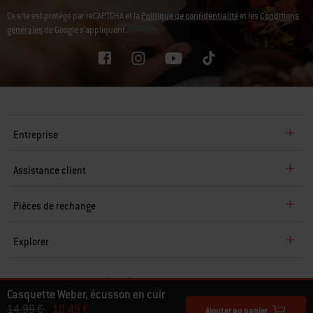
Ce site est protégé par reCAPTCHA et la
Politique de confidentialité
et les
Conditions
générales
de Google s’appliquent.
Entreprise
Assistance client
Pièces de rechange
Explorer
Casquette Weber, écusson en cuir
© 2026 Weber. Tous droits réservés.
Prix réduit de
à
14,99 €
10,49 €
Ajouter au panier