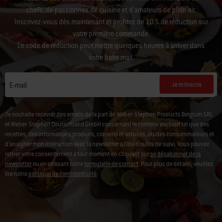
Recevez des actualités inspirantes de notre communauté de
chefs, de passionnés de cuisine et d’amateurs de plein air.
Inscrivez-vous dès maintenant et profitez de 10 % de réduction sur
votre première commande.
Le code de réduction peut mettre quelques heures à arriver dans
votre boîte mail.
Je m'inscris
E-mail
Je souhaite recevoir des emails de la part de Weber-Stephen Products Belgium SRL
et Weber-Stephen Deutschland GmbH concernant le contenu exclusif tel que des
recettes, des informations produits, conseils et astuces, études consommateurs et
d'analyser mon intéraction avec la newsletter à l'ide d'outils de suivi. Vous pouvez
retirer votre consentement à tout moment en cliquant sur
se désabonner de la
newsletter
ou en utilisant notre
formulaire de contact
. Pour plus de détails, veuillez
lire notre
politique de confidentialité
.