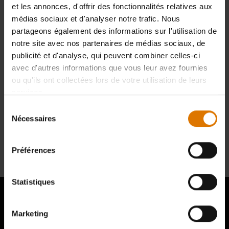
les pièces dans votre mode d'emploi.
et les annonces, d'offrir des fonctionnalités relatives aux
médias sociaux et d'analyser notre trafic. Nous
Trouver des pièces
partageons également des informations sur l'utilisation de
notre site avec nos partenaires de médias sociaux, de
publicité et d'analyse, qui peuvent combiner celles-ci
avec d'autres informations que vous leur avez fournies
ou qu'ils ont collectées lors de votre utilisation de leurs
BESOIN D'ASSISTANCE
services.
Sélection
Contactez notre service client pour toute question sur la compatibilité
Nécessaires
du
avec votre barbecue Weber.
consentement
Nous Contacter
Préférences
Statistiques
Marketing