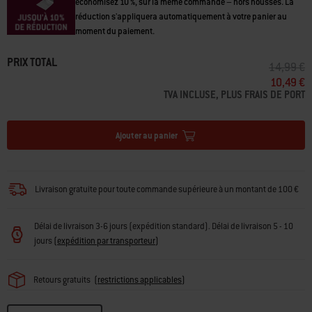
Achetez 2 accessoires et économisez 5 %, ou 3 accessoires et
économisez 10 %, sur la même commande – hors housses. La
réduction s'appliquera automatiquement à votre panier au
moment du paiement.
PRIX TOTAL
PRIX RÉDU
À
14,99 €
10,49 €
TVA INCLUSE, PLUS FRAIS DE PORT
Ajouter au panier
Livraison gratuite pour toute commande supérieure à un montant de 100 €
Délai de livraison 3-6 jours (expédition standard). Délai de livraison 5 - 10
jours
(
expédition par transporteur
)
Retours gratuits
(
restrictions applicables
)