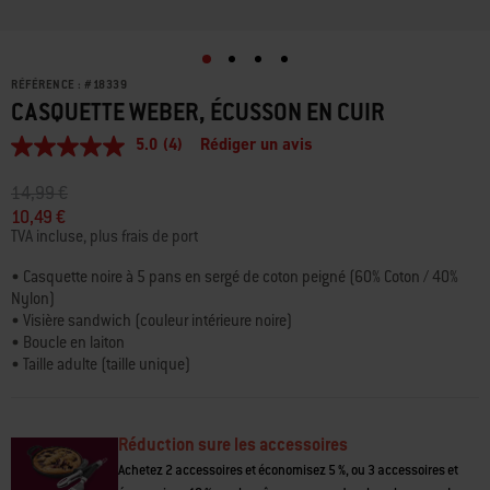
RÉFÉRENCE :
#
18339
CASQUETTE WEBER, ÉCUSSON EN CUIR
5.0
(4)
Rédiger un avis
5.0
étoiles
sur
Prix réduit de
à
14,99 €
5,
10,49 €
valeur
TVA incluse, plus frais de port
de
la
note
• Casquette noire à 5 pans en sergé de coton peigné (60% Coton / 40%
moyenne.
Nylon)
Read
• Visière sandwich (couleur intérieure noire)
4
• Boucle en laiton
Reviews.
Lien
• Taille adulte (taille unique)
sur
• Visière droite de style snapback
la
• L’avant est orné d’un écusson en similicuir avec un logo Weber uni
même
page.
Réduction sure les accessoires