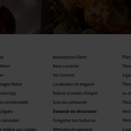
se
Assistance client
Pièc
 Weber
Nous contacter
Pièc
er
Vos Services
à ga
ntages Weber
Localisateur de magasin
Pièc
nnect App
Notices et modes d'emploi
au c
de confidentialité
Suivi de commande
Pièc
Légales
Demande de rétractation
élect
s Générales
Enregistrer son barbecue
Pièc
n relative aux cookies
Méthodes de paiement
à gr