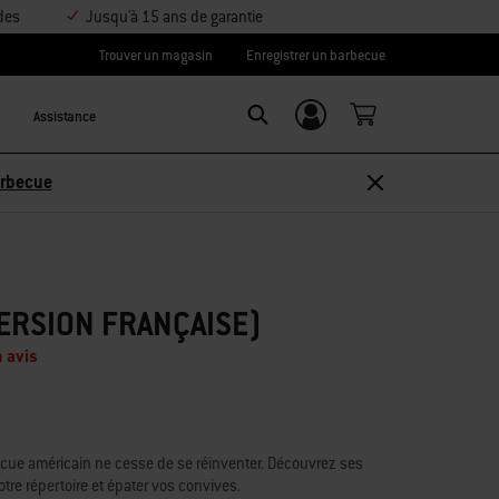
des
Jusqu'à 15 ans de garantie
Trouver un magasin
Enregistrer un barbecue
Assistance
Se connecter/
Search
S’inscrire
arbecue
ERSION FRANÇAISE)
 avis
ecue américain ne cesse de se réinventer. Découvrez ses
re répertoire et épater vos convives.