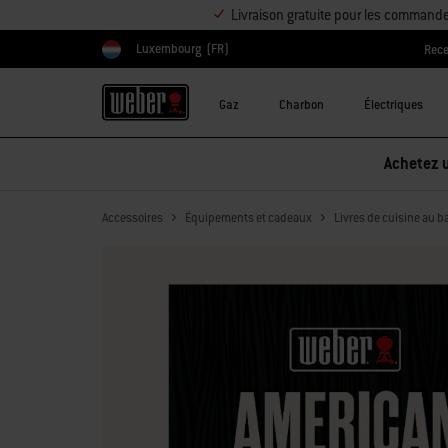
Livraison gratuite pour les command
Luxembourg
(FR)
Rece
Choisir un pays
Gaz
Charbon
Électriques
Achetez u
Accessoires
Équipements et cadeaux
Livres de cuisine au 