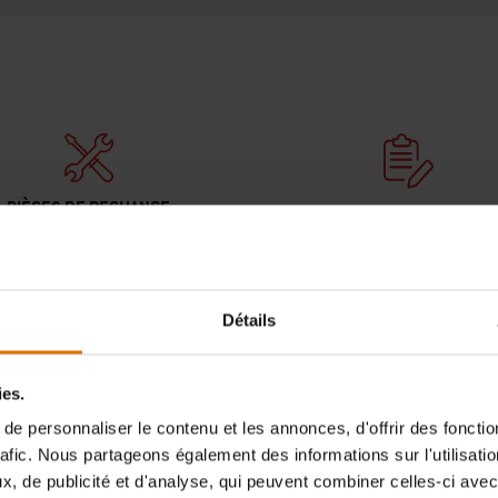
PIÈCES DE RECHANGE
BESOIN D'ASSISTANCE
d’une nouvelle pièce pour votre
Contactez notre service client p
ecue ? Recherchez toutes les
question sur la compatibilité av
es dans votre mode d'emploi.
barbecue Weber.
Détails
Trouver des pièces
Nous Contacter
ies.
e personnaliser le contenu et les annonces, d'offrir des fonctio
rafic. Nous partageons également des informations sur l'utilisati
, de publicité et d'analyse, qui peuvent combiner celles-ci avec