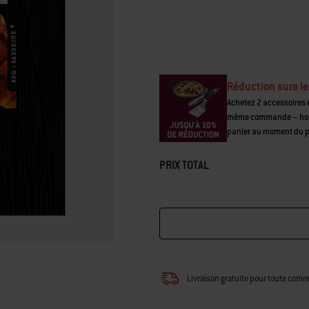
page.
Réduction sure le
Achetez 2 accessoires e
même commande – hors 
panier au moment du 
PRIX TOTAL
Livraison gratuite pour toute com