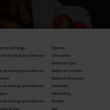
es de rechange
Explorer
es de rechange pour barbecues
Carte cadeau
z
Barbecues à gaz
es de rechange pour barbecues
Barbecues à charbon
harbon
Barbecues électriques
es de rechange pour barbecues
Accessoires
rique
Grill Academy
es de rechange pour barbecues
Recettes
anulés de bois
Blog