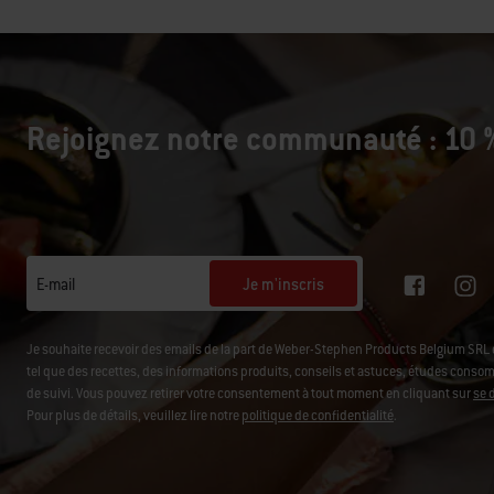
Rejoignez notre communauté : 10 %
Je m'inscris
E-mail
Je souhaite recevoir des emails de la part de Weber-Stephen Products Belgium SR
tel que des recettes, des informations produits, conseils et astuces, études consomm
de suivi. Vous pouvez retirer votre consentement à tout moment en cliquant sur
se 
Pour plus de détails, veuillez lire notre
politique de confidentialité
.