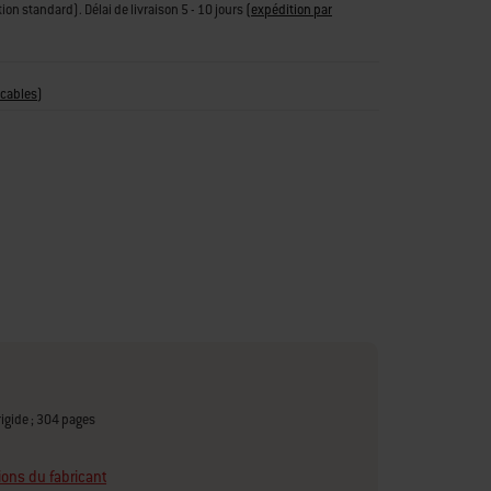
tion standard). Délai de livraison 5 - 10 jours
(
expédition par
icables
)
rigide ; 304 pages
ions du fabricant