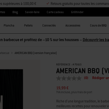
es supérieures à 100,00 €
Retours gratuits pour toutes les comman
ttes
Blog
Savoir-faire
Carte cadeau
Grillfinder
Plancha
Pellets
Connectés
Accessoires
Cours de BBQ
n barbecue et profitez de –10 % sur les housses –
Découvrir les b
barbecue
AMERICAN BBQ (version française)
RÉFÉRENCE :
#
75615
AMERICAN BBQ (V
(0)
Rédiger un
Aucune
valeur
19,99 €
de
notation
TVA incluse, plus frais de port
Lien
sur
Riche d’une longue tradition, le barb
la
meilleures recettes pour renouveler vot
même