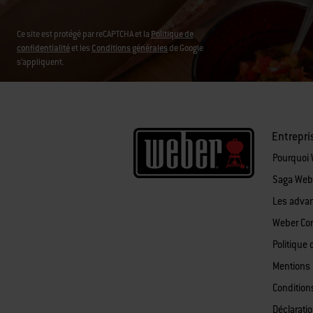
Ce site est protégé par reCAPTCHA et la
Politique de
confidentialité
et les
Conditions générales
de Google
s’appliquent.
Entrepri
Pourquoi
Saga Web
Les adva
Weber Co
Politique 
Mentions 
Condition
Déclaratio