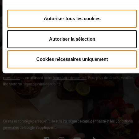
Le code de réduction peut mettre quelques heures à arriver dans
votre boîte mail.
Autoriser tous les cookies
Je m'inscris
E-mail
Autoriser la sélection
Je souhaite recevoir des emails de la part de Weber-Stephen Products Belgium SRL
et Weber-Stephen Deutschland GmbH concernant le contenu exclusif tel que des
Cookies nécessaires uniquement
recettes, des informations produits, conseils et astuces, études consommateurs et
d'analyser mon intéraction avec la newsletter à l'ide d'outils de suivi. Vous pouvez
retirer votre consentement à tout moment en cliquant sur
se désabonner de la
newsletter
ou en utilisant notre
formulaire de contact
. Pour plus de détails, veuillez
lire notre
politique de confidentialité
.
Ce site est protégé par reCAPTCHA et la
Politique de confidentialité
et les
Conditions
générales
de Google s’appliquent.