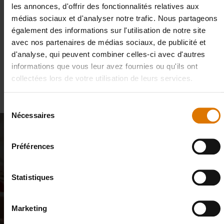
RÉFÉRENCE :
#
6414
les annonces, d'offrir des fonctionnalités relatives aux
médias sociaux et d'analyser notre trafic. Nous partageons
Livraison gratuite pour toute commande supérieure à un montant de 100 €
également des informations sur l'utilisation de notre site
avec nos partenaires de médias sociaux, de publicité et
Délai de livraison 3-6 jours (expédition standard). Délai de livraison 5 - 10
d'analyse, qui peuvent combiner celles-ci avec d'autres
jours
(
expédition par transporteur
)
informations que vous leur avez fournies ou qu'ils ont
collectées lors de votre utilisation de leurs services.
Retours gratuits
(
restrictions applicables
)
Sélection
Nécessaires
du
consentement
Rejoignez notre communauté : 10
Préférences
% rien que pour vous
Statistiques
Recevez des actualités inspirantes de notre communauté de
chefs, de passionnés de cuisine et d’amateurs de plein air.
Inscrivez-vous dès maintenant et profitez de 10 % de réduction sur
Marketing
votre première commande.