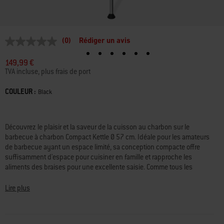
(0)
Rédiger un avis
Aucune
valeur
de
149,99 €
notation
TVA incluse, plus frais de port
Lien
sur
COULEUR :
Color
Black
la
même
page.
Disponibilité:
Découvrez le plaisir et la saveur de la cuisson au charbon sur le
barbecue à charbon Compact Kettle Ø 57 cm. Idéale pour les amateurs
de barbecue ayant un espace limité, sa conception compacte offre
suffisamment d'espace pour cuisiner en famille et rapproche les
aliments des braises pour une excellente saisie. Comme tous les
barbecues boules Weber®, il a été conçu pour durer, avec une cuve et
un couvercle à revêtement émaillé qui conservent la chaleur et résistent
Lire plus
à la rouille, à l’écaillage et aux rayures, ainsi que des clapets de
ventilation de la cuve et du couvercle réglables pour un réglage précis
de la chaleur et des résultats parfaits. Grâce à ses deux roulettes, ce