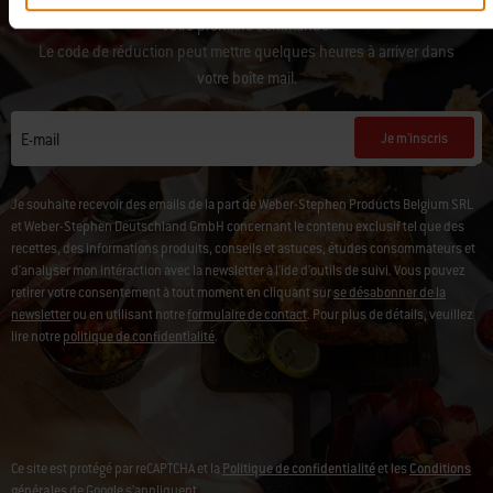
votre première commande.
Le code de réduction peut mettre quelques heures à arriver dans
votre boîte mail.
Je m'inscris
E-mail
Je souhaite recevoir des emails de la part de Weber-Stephen Products Belgium SRL
et Weber-Stephen Deutschland GmbH concernant le contenu exclusif tel que des
recettes, des informations produits, conseils et astuces, études consommateurs et
d'analyser mon intéraction avec la newsletter à l'ide d'outils de suivi. Vous pouvez
retirer votre consentement à tout moment en cliquant sur
se désabonner de la
newsletter
ou en utilisant notre
formulaire de contact
. Pour plus de détails, veuillez
lire notre
politique de confidentialité
.
Ce site est protégé par reCAPTCHA et la
Politique de confidentialité
et les
Conditions
générales
de Google s’appliquent.