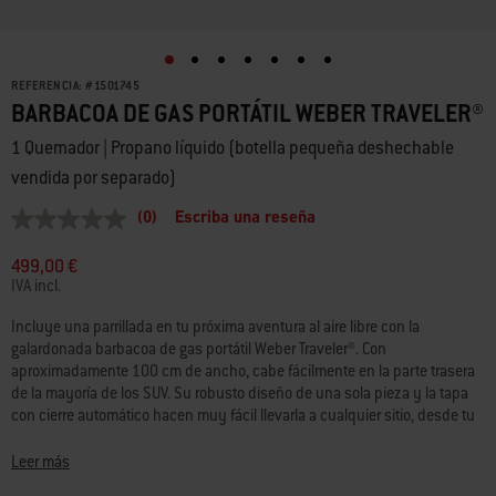
REFERENCIA:
#
1501745
BARBACOA DE GAS PORTÁTIL WEBER TRAVELER®
1 Quemador | Propano líquido (botella pequeña deshechable
vendida por separado)
(0)
Escriba una reseña
Sin
puntuación
Enlace
499,00 €
en
IVA incl.
la
misma
Incluye una parrillada en tu próxima aventura al aire libre con la
página.
galardonada barbacoa de gas portátil Weber Traveler®. Con
aproximadamente 100 cm de ancho, cabe fácilmente en la parte trasera
de la mayoría de los SUV. Su robusto diseño de una sola pieza y la tapa
con cierre automático hacen muy fácil llevarla a cualquier sitio, desde tu
lugar de acampada preferido hasta la terraza de un amigo. Con suficiente
espacio para dar de comer a todo el grupo, solo tienes que levantar la
Leer más
barbacoa con una mano para empezar a cocinar.