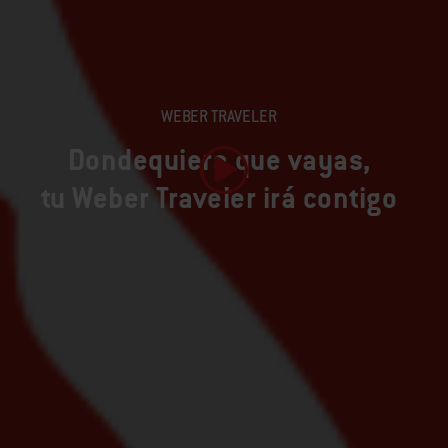
WEBER TRAVELER
Dondequiera que vayas,
tu Weber Traveler irá contigo
Reproducir vídeo