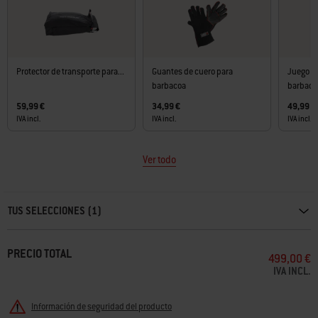
Protector de transporte para...
Guantes de cuero para
Juego de
barbacoa
barbacoa
59,99 €
34,99 €
49,99 €
IVA incl.
IVA incl.
IVA incl.
Ver todo
Carousel containing list of product recommendations. Please use left and ar
TUS SELECCIONES (1)
PRECIO TOTAL
499,00 €
IVA INCL.
Información de seguridad del producto