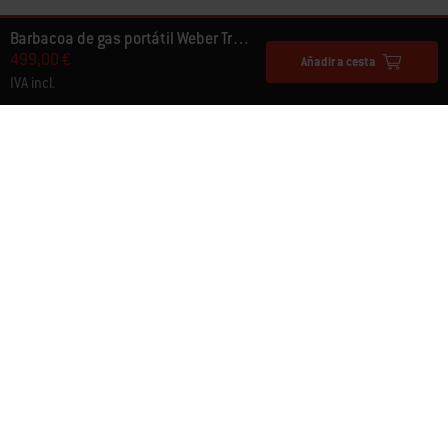
Barbacoa de gas portátil Weber Traveler®
499,00 €
Añadir a cesta
IVA incl.