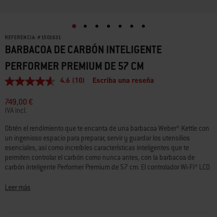
REFERENCIA:
#
1501631
BARBACOA DE CARBÓN INTELIGENTE
PERFORMER PREMIUM DE 57 CM
4.6
(10)
Escriba una reseña
4.6
de
5
749,00 €
estrellas,
IVA incl.
valor
medio
Obtén el rendimiento que te encanta de una barbacoa Weber® Kettle con
de
un ingenioso espacio para preparar, servir y guardar los utensilios
valoración.
Read
esenciales, así como increíbles características inteligentes que te
10
permiten controlar el carbón como nunca antes, con la barbacoa de
Reviews.
carbón inteligente Performer Premium de 57 cm. El controlador Wi-Fi® LCD
Enlace
te permite alcanzar, mantener y ajustar la temperatura activando un
en
la
ventilador digital que insufla aire a las brasas y regula el calor: ideal para
Leer más
misma
largas sesiones de cocción y ahumados nocturnos. Disfruta de un rápido
página.
encendido y precalentamiento simultáneo con el modo Rapidfire Assist,
que aviva las brasas después de usar un iniciador de fuego. Controla la