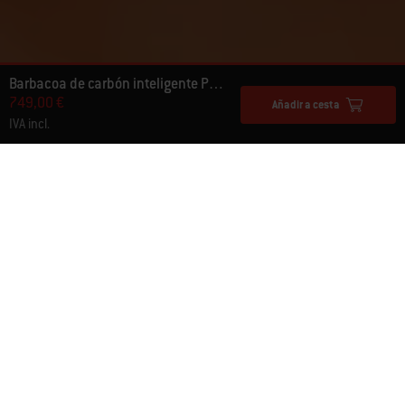
Barbacoa de carbón inteligente Performer Premium de 57 cm
749,00 €
Añadir a cesta
IVA incl.
Qué opinan otros aficionados a la
barbacoa