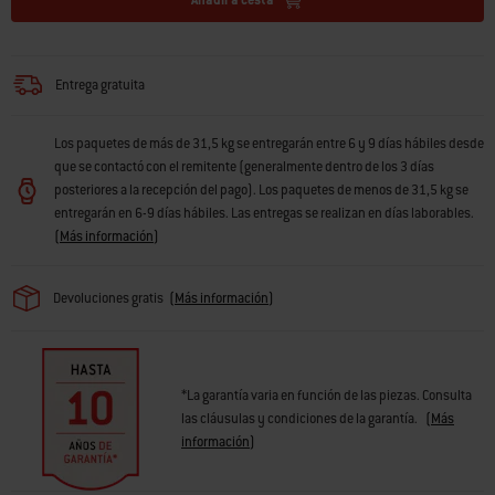
Gourmet BBQ System
· Sistema de limpieza One-Touch mejorado
· Estantes de almacenamiento inferior y medio
· 2 ruedas normales y 2 ruedas giratorias con freno para que te muevas
Entrega gratuita
fácilmente
· 10 años de garantía limitada
Los paquetes de más de 31,5 kg se entregarán entre 6 y 9 días hábiles desde
que se contactó con el remitente (generalmente dentro de los 3 días
posteriores a la recepción del pago). Los paquetes de menos de 31,5 kg se
entregarán en 6-9 días hábiles. Las entregas se realizan en días laborables.
(
Más información
)
Devoluciones gratis
(
Más información
)
*La garantía varia en función de las piezas. Consulta
las cláusulas y condiciones de la garantía.
(
Más
información
)