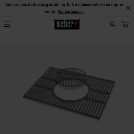
Compra una barbacoa y obtén un 10 % de descuento en cualquier
funda -
Ver barbacoas.
Search