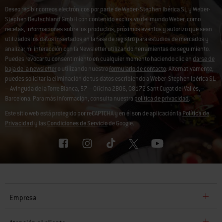
Deseo recibir correos electrónicos por parte de Weber-Stephen Ibérica SL y Weber-
Stephen Deutschland GmbH con contenido exclusivo del mundo Weber, como
recetas, informaciones sobre los productos, próximos eventos y autorizo que sean
utilizados los datos insertados en la fase de registro para estudios de mercados y
analizar mi interacción con la Newsletter utilizando herramientas de seguimiento.
Puedes revocar tu consentimiento en cualquier momento haciendo clic en
darse de
baja de la newsletter
o utilizando nuestro
formulario de contacto
. Alternativamente,
puedes solicitar la eliminación de tus datos escribiendo a Weber-Stephen Ibérica SL
– Avinguda de la Torre Blanca, 57 – Oficina 2B06, 08172 Sant Cugat del Vallès,
Barcelona. Para más información, consulta nuestra
política de privacidad
.
Este sitio web está protegido por reCAPTCHA y en él son de aplicación la
Política de
Privacidad
y las
Condiciones de Servicio
de Google.
Empresa