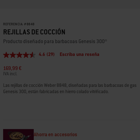
REFERENCIA:
#
8848
REJILLAS DE COCCIÓN
Producto diseñado para barbacoas Genesis 300®
4.6
(29)
Escriba una reseña
4.6
de
5
169,99 €
estrellas,
IVA incl.
valor
medio
Las rejillas de cocción Weber 8848, diseñadas para las barbacoas de gas
de
Genesis 300, están fabricadas en hierro colado vitrificado.
valoración.
Read
29
Reviews.
Enlace
en
la
misma
página.
Ahorra en accesorios