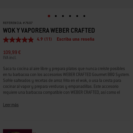
REFERENCIA:
#
7607
WOK Y VAPORERA WEBER CRAFTED
4.9
(11)
Escriba una reseña
4.9
de
5
109,99 €
estrellas,
IVA incl.
valor
medio
Saca tu cocina al aire libre y prepara platos que nunca creíste posibles
de
en tu barbacoa con los accesorios WEBER CRAFTED Gourmet BBQ System.
valoración.
Read
Sofríe salteados y recetas de arroz frito en el wok, o usa la cesta para
11
cocinar al vapor y prepara verduras y empanadillas. Este accesorio
Reviews.
requiere una barbacoa compatible con WEBER CRAFTED, así como el
Enlace
marco y las rejillas de cocción WEBER CRAFTED; también puede usarse en
en
la
barbacoas equipadas con rejillas de cocción Gourmet BBQ System.
Leer más
misma
página.
• Se puede usar como wok o vaporera con la cesta para cocinar al vapor
incluida
• Este accesorio requiere el marco y rejillas WEBER CRAFTED