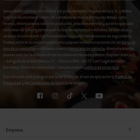
Deseo recibir correos electrónicos por parte de Weber-Stephen Ibérica SL y Weber-
Stephen Deutschland GmbH con contenido exclusivo del mundo Weber, como
recetas, informaciones sobre los productos, próximos eventos y autorizo que sean
utilizados los datos insertados en la fase de registro para estudios de mercados y
analizar mi interacción con la Newsletter utilizando herramientas de seguimiento.
Puedes revocar tu consentimiento en cualquier momento haciendo clic en
darse de
baja de la newsletter
o utilizando nuestro
formulario de contacto
. Alternativamente,
puedes solicitar la eliminación de tus datos escribiendo a Weber-Stephen Ibérica SL
– Avinguda de la Torre Blanca, 57 – Oficina 2B06, 08172 Sant Cugat del Vallès,
Barcelona. Para más información, consulta nuestra
política de privacidad
.
Este sitio web está protegido por reCAPTCHA y en él son de aplicación la
Política de
Privacidad
y las
Condiciones de Servicio
de Google.
Empresa