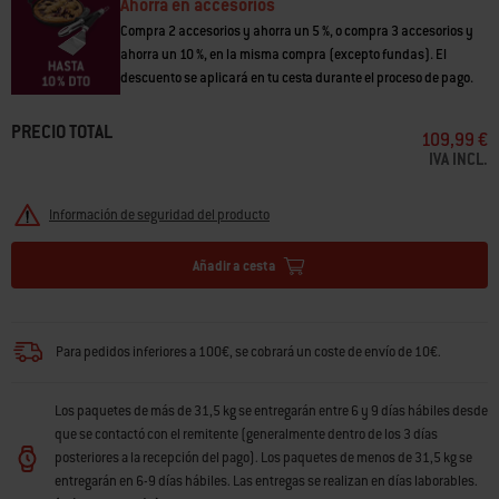
• El hierro colado vitrificado retiene el calor para una cocción rápida y
Ahorra en accesorios
uniforme
Compra 2 accesorios y ahorra un 5 %, o compra 3 accesorios y
• Grande, con 5,7 l de capacidad
ahorra un 10 %, en la misma compra (excepto fundas). El
• Asegúrate de que tu barbacoa sea compatible con accesorios WEBER
descuento se aplicará en tu cesta durante el proceso de pago.
CRAFTED
PRECIO TOTAL
109,99 €
IVA INCL.
Información de seguridad del producto
Añadir a cesta
Para pedidos inferiores a 100€, se cobrará un coste de envío de 10€.
Los paquetes de más de 31,5 kg se entregarán entre 6 y 9 días hábiles desde
que se contactó con el remitente (generalmente dentro de los 3 días
posteriores a la recepción del pago). Los paquetes de menos de 31,5 kg se
entregarán en 6-9 días hábiles. Las entregas se realizan en días laborables.