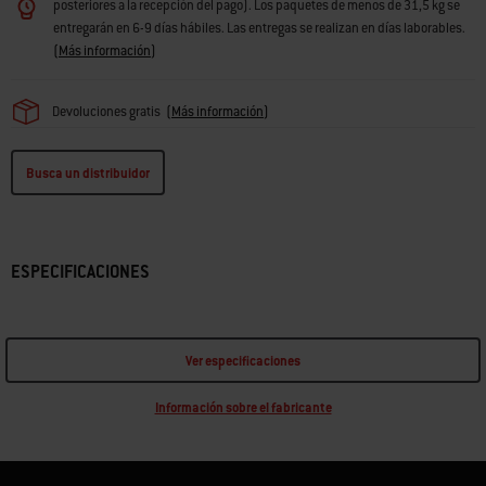
posteriores a la recepción del pago). Los paquetes de menos de 31,5 kg se
entregarán en 6-9 días hábiles. Las entregas se realizan en días laborables.
(
Más información
)
Devoluciones gratis
(
Más información
)
Busca un distribuidor
ESPECIFICACIONES
Ver especificaciones
Información sobre el fabricante