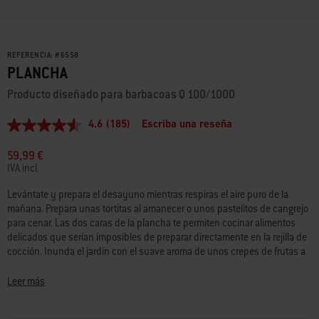
REFERENCIA:
#
6558
PLANCHA
Producto diseñado para barbacoas Q 100/1000
4.6
(185)
Escriba una reseña
4.6
de
5
59,99 €
estrellas,
IVA incl.
valor
medio
Levántate y prepara el desayuno mientras respiras el aire puro de la
de
mañana. Prepara unas tortitas al amanecer o unos pastelitos de cangrejo
valoración.
Read
para cenar. Las dos caras de la plancha te permiten cocinar alimentos
185
delicados que serían imposibles de preparar directamente en la rejilla de
Reviews.
cocción. Inunda el jardín con el suave aroma de unos crepes de frutas a
Enlace
la hora del desayuno o prepara una parrillada de marisco al anochecer:
en
la
cualquier hora es buena para cocinar a la barbacoa.
Leer más
misma
página.