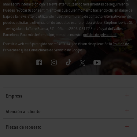
analizar mi interacción con la Newsletter utilizando herramientas de seguimiento.
Puedes revocar tu consentimiento en cualquier momento haciendo clic en
darse de
baja de la newsletter
o utilizando nuestro
formulario de contacto
. Alternativamente,
puedes solicitar la eliminación de tus datos escribiendo a Weber-Stephen Ibérica SL
– Avinguda de la Torre Blanca, 57 – Oficina 2B06, 08172 Sant Cugat del Vallès,
Barcelona. Para más información, consulta nuestra
política de privacidad
.
Este sitio web está protegido por reCAPTCHA y en él son de aplicación la
Política de
Privacidad
y las
Condiciones de Servicio
de Google.
Empresa
Atención al cliente
Piezas de repuesto