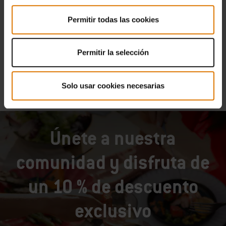
4.4
(71)
169,99 €
Permitir todas las cookies
IVA incl.
Color Options
Permitir la selección
Solo usar cookies necesarias
Únete a nuestra
comunidad y disfruta de
un 10 % de descuento
exclusivo