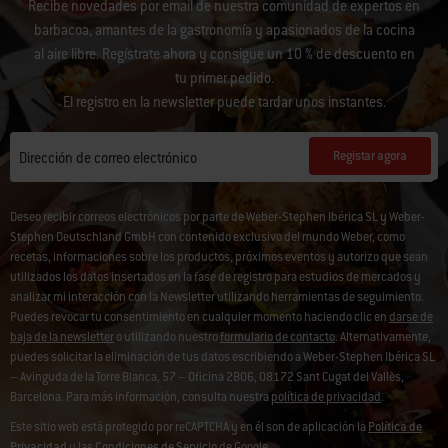
Recibe novedades por email de nuestra comunidad de expertos en
barbacoa, amantes de la gastronomía y apasionados de la cocina
al aire libre. Regístrate ahora y consigue un 10 % de descuento en
tu primer pedido.
El registro en la newsletter puede tardar unos instantes.
Registar agora
Dirección de correo electrónico
Deseo recibir correos electrónicos por parte de Weber-Stephen Ibérica SL y Weber-
Stephen Deutschland GmbH con contenido exclusivo del mundo Weber, como
recetas, informaciones sobre los productos, próximos eventos y autorizo que sean
utilizados los datos insertados en la fase de registro para estudios de mercados y
analizar mi interacción con la Newsletter utilizando herramientas de seguimiento.
Puedes revocar tu consentimiento en cualquier momento haciendo clic en
darse de
baja de la newsletter
o utilizando nuestro
formulario de contacto
. Alternativamente,
puedes solicitar la eliminación de tus datos escribiendo a Weber-Stephen Ibérica SL
– Avinguda de la Torre Blanca, 57 – Oficina 2B06, 08172 Sant Cugat del Vallès,
Barcelona. Para más información, consulta nuestra
política de privacidad
.
Este sitio web está protegido por reCAPTCHA y en él son de aplicación la
Política de
Privacidad
y las
Condiciones de Servicio
de Google.