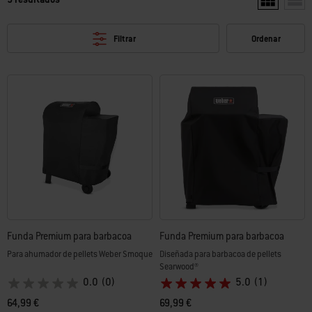
Mostrar dos 
Mostr
Filtrar
Ordenar
Funda Premium para barbacoa
Funda Premium para barbacoa
Para ahumador de pellets Weber Smoque
Diseñada para barbacoa de pellets
Searwood®
0.0
(0)
5.0
(1)
64,99 €
69,99 €