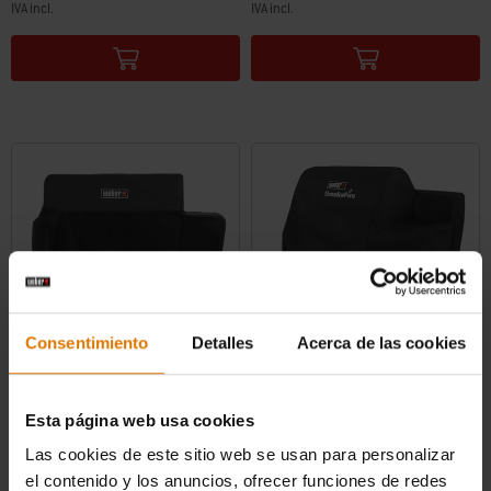
IVA incl.
IVA incl.
Color Options
Color Options
Consentimiento
Detalles
Acerca de las cookies
Funda Premium para barbacoa
Funda Premium para barbacoa
Esta página web usa cookies
Diseñada para barbacoa de pellets
Diseñada para barbacoas de pellets de
Searwood® XL
madera SmokeFire EX4/EPX4
Las cookies de este sitio web se usan para personalizar
0.0
(0)
4.3
(65)
el contenido y los anuncios, ofrecer funciones de redes