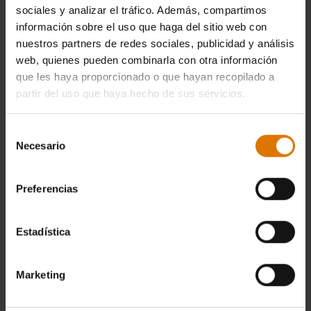
89,99 €
129,99 €
sociales y analizar el tráfico. Además, compartimos
IVA incl.
IVA incl.
información sobre el uso que haga del sitio web con
Color Options
Color Options
nuestros partners de redes sociales, publicidad y análisis
Notificarme
web, quienes pueden combinarla con otra información
que les haya proporcionado o que hayan recopilado a
partir del uso que haya hecho de sus servicios.
Selección
Necesario
de
consentimiento
Preferencias
Estadística
Funda Premium para barbacoa
Marketing
Diseñada para barbacoas de pellets de
madera SmokeFire EX6/EPX6