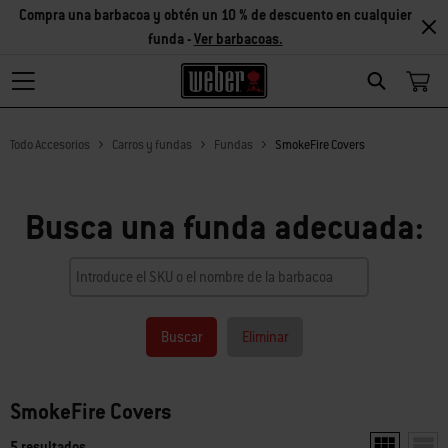
Compra una barbacoa y obtén un 10 % de descuento en cualquier
funda -
Ver barbacoas.
Search
Todo Accesorios
Carros y fundas
Fundas
SmokeFire Covers
Busca una funda adecuada:
Buscar
Eliminar
SmokeFire Covers
5 resultados