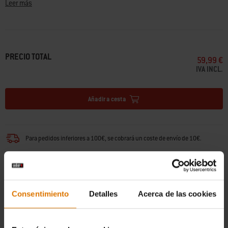
Leer más
• Para todas las barbacoas eléctricas Lumin® con soporte o carro
Premium (2026+)
• Material resistente a la intemperie y el desvanecimiento que inhibe la
radiación UV
• Instalación segura con dos correas de fijación que se conectan al
PRECIO TOTAL
59,99 €
soporte
IVA INCL.
• Fabricada de forma sostenible con materiales reciclados
• Fácil de poner y quitar gracias a su diseño ligero
Añadir a cesta
Para pedidos inferiores a 100€, se cobrará un coste de envío de 10€.
Los paquetes de más de 31,5 kg se entregarán entre 6 y 9 días hábiles desde
que se contactó con el remitente (generalmente dentro de los 3 días
posteriores a la recepción del pago). Los paquetes de menos de 31,5 kg se
Consentimiento
Detalles
Acerca de las cookies
entregarán en 6-9 días hábiles. Las entregas se realizan en días laborables.
(
Más información
)