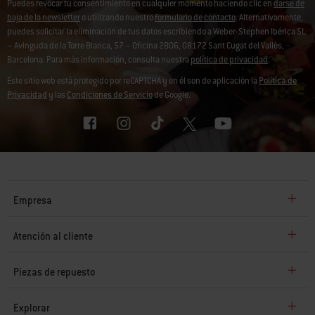
Puedes revocar tu consentimiento en cualquier momento haciendo clic en
darse de
baja de la newsletter
o utilizando nuestro
formulario de contacto
. Alternativamente,
puedes solicitar la eliminación de tus datos escribiendo a Weber-Stephen Ibérica SL
– Avinguda de la Torre Blanca, 57 – Oficina 2B06, 08172 Sant Cugat del Vallès,
Barcelona. Para más información, consulta nuestra
política de privacidad
.
Este sitio web está protegido por reCAPTCHA y en él son de aplicación la
Política de
Privacidad
y las
Condiciones de Servicio
de Google.
Empresa
Atención al cliente
Piezas de repuesto
Explorar