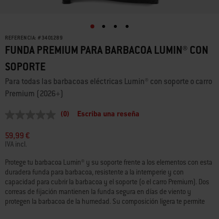
REFERENCIA:
#
3401289
FUNDA PREMIUM PARA BARBACOA LUMIN® CON
SOPORTE
Para todas las barbacoas eléctricas Lumin® con soporte o carro
Premium (2026+)
(0)
Escriba una reseña
Sin
puntuación
Enlace
59,99 €
en
IVA incl.
la
misma
Protege tu barbacoa Lumin® y su soporte frente a los elementos con esta
página.
duradera funda para barbacoa, resistente a la intemperie y con
capacidad para cubrir la barbacoa y el soporte (o el carro Premium). Dos
correas de fijación mantienen la funda segura en días de viento y
protegen la barbacoa de la humedad. Su composición ligera te permite
tapar y destapar la barbacoa fácil y rápidamente.