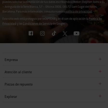
puedes solicitar la eliminación de tus datos escribiendo a Weber-Stephen Ibérica SL
– Avinguda de la Torre Blanca, 57 – Oficina 2B06, 08172 Sant Cugat del Vallès,
Barcelona. Para más información, consulta nuestra
política de privacidad
.
Este sitio web está protegido por reCAPTCHA y en él son de aplicación la
Política de
Privacidad
y las
Condiciones de Servicio
de Google.
Empresa
Atención al cliente
Piezas de repuesto
Explorar