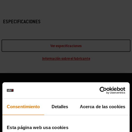
ESPECIFICACIONES
Ver especificaciones
Información sobre el fabricante
Qué opinan otros aficionados a la
Consentimiento
Detalles
Acerca de las cookies
barbacoa
Esta página web usa cookies