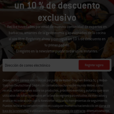
un 10 % de descuento
exclusivo
Recibe novedades por email de nuestra comunidad de expertos en
barbacoa, amantes de la gastronomía y apasionados de la cocina
al aire libre. Regístrate ahora y consigue un 10 % de descuento en
tu primer pedido.
El registro en la newsletter puede tardar unos instantes.
Registar agora
Dirección de correo electrónico
Deseo recibir correos electrónicos por parte de Weber-Stephen Ibérica SL y Weber-
Stephen Deutschland GmbH con contenido exclusivo del mundo Weber, como
recetas, informaciones sobre los productos, próximos eventos y autorizo que sean
utilizados los datos insertados en la fase de registro para estudios de mercados y
analizar mi interacción con la Newsletter utilizando herramientas de seguimiento.
Puedes revocar tu consentimiento en cualquier momento haciendo clic en
darse de
baja de la newsletter
o utilizando nuestro
formulario de contacto
. Alternativamente,