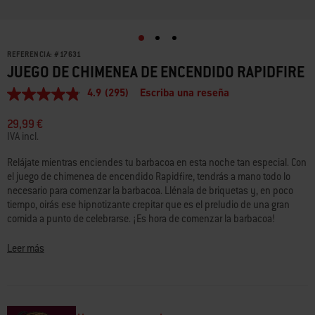
REFERENCIA:
#
17631
JUEGO DE CHIMENEA DE ENCENDIDO RAPIDFIRE
4.9
(295)
Escriba una reseña
4.9
de
5
29,99 €
estrellas,
IVA incl.
valor
medio
Relájate mientras enciendes tu barbacoa en esta noche tan especial. Con
de
el juego de chimenea de encendido Rapidfire, tendrás a mano todo lo
valoración.
Read
necesario para comenzar la barbacoa. Llénala de briquetas y, en poco
295
tiempo, oirás ese hipnotizante crepitar que es el preludio de una gran
Reviews.
comida a punto de celebrarse. ¡Es hora de comenzar la barbacoa!
Enlace
en
la
Briquetas Weber:
Fabricadas en la UE con madera de origen responsable
Leer más
misma
y certificación FSC® (FSC® Mix)
página.